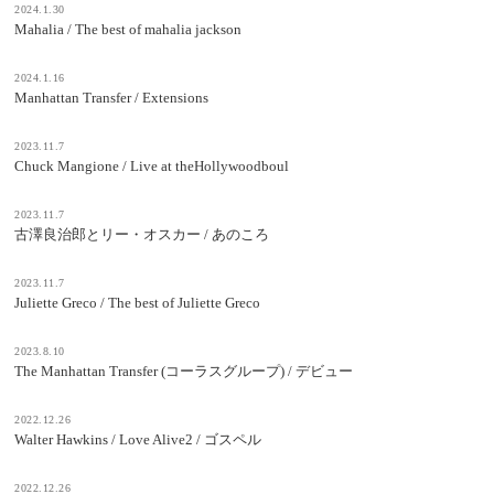
2024.1.30
Mahalia / The best of mahalia jackson
2024.1.16
Manhattan Transfer / Extensions
2023.11.7
Chuck Mangione / Live at theHollywoodboul
2023.11.7
古澤良治郎とリー・オスカー / あのころ
2023.11.7
Juliette Greco / The best of Juliette Greco
2023.8.10
The Manhattan Transfer (コーラスグループ) / デビュー
2022.12.26
Walter Hawkins / Love Alive2 / ゴスペル
2022.12.26