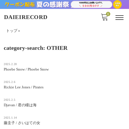
0
DAIEIRECORD
トップ
»
category-search:
OTHER
2025.2.20
Phoebe Snow / Phoebe Snow
2025.2.6
Rickie Lee Jones / Pirates
2025.2.5
Djavan / 君の瞳は海
2025.1.14
藤圭子 / さいはての女