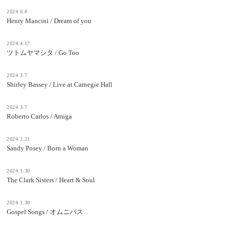
2024.6.8
Henry Mancini / Dream of you
2024.4.17
ツトムヤマシタ / Go Too
2024.3.7
Shirley Bassey / Live at Carnegie Hall
2024.3.7
Roberto Carlos / Amiga
2024.2.21
Sandy Posey / Born a Woman
2024.1.30
The Clark Sisters / Heart & Soul
2024.1.30
Gospel Songs / オムニバス