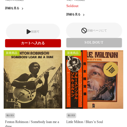
Soldout
詳細を見る
詳細を見る
詳細ページにて
視聴可
SOLDOUT
新着商品
新着商品
BLUES
BLUES
Fenton Robinson / Somebody loan me a
Little Milton / Blurs’n Soul
dime