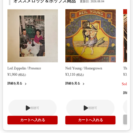
オススメロック＆ポップス商品
更新日: 2026.08.04
Led Zeppelin / Presence
Neil Young / Homegrown
The Be
¥1,960
¥3,110
¥3,37
(税込)
(税込)
詳細を見る
詳細を見る
Soldou
詳細を
視聴可
視聴可