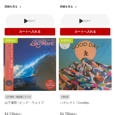
詳細を見る
詳細を見る
視聴可
視聴可
新着商品
新着商品
山下達郎・復刻盤シリーズ
J-ROCK
山下達郎 / ビッグ・ウェイブ
ハナレグミ / Goodday
¥4,530
¥4,780
(税込)
(税込)