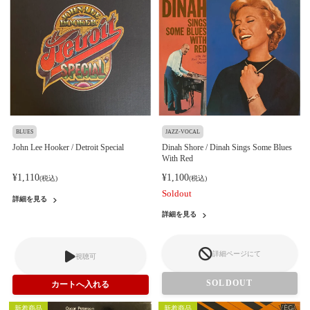
BLUES
JAZZ-VOCAL
John Lee Hooker / Detroit Special
Dinah Shore / Dinah Sings Some Blues
With Red
¥1,110
¥1,100
(税込)
(税込)
Soldout
詳細を見る
詳細を見る
詳細ページにて
視聴可
SOLDOUT
新着商品
新着商品