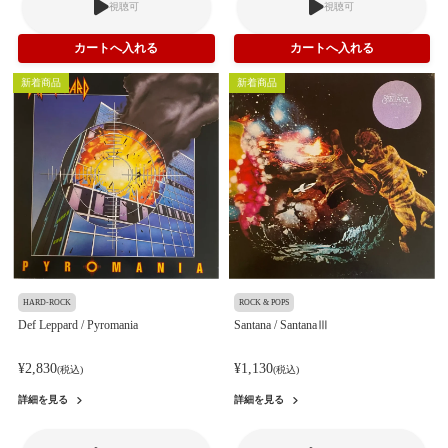
視聴可
視聴可
新着商品
新着商品
HARD-ROCK
ROCK & POPS
Def Leppard / Pyromania
Santana / SantanaⅢ
¥2,830
¥1,130
(税込)
(税込)
詳細を見る
詳細を見る