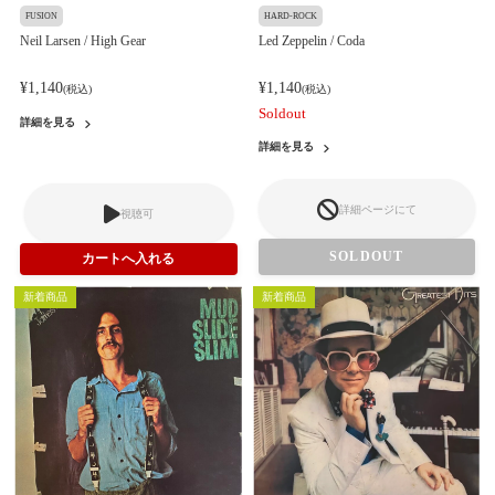
FUSION
HARD-ROCK
Neil Larsen / High Gear
Led Zeppelin / Coda
¥1,140
¥1,140
(税込)
(税込)
Soldout
詳細を見る
詳細を見る
詳細ページにて
視聴可
SOLDOUT
新着商品
新着商品