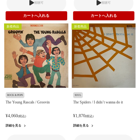
視聴可
視聴可
新着商品
新着商品
ROCK & POPS
SOUL
The Young Rascals / Groovin
The Spiders / I didn’t wanna do it
¥4,060
¥1,870
(税込)
(税込)
詳細を見る
詳細を見る