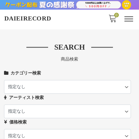
0
DAIEIRECORD
❮
❯
60年 - 80年代のアナログレコード店
SEARCH
主に、BLUES / SOUL / JAZZ / FUSION / AOR /
商品検索
ROCK & POPS / 和モノを販売！！
カテゴリー検索
当店について
アーティスト検索
価格検索