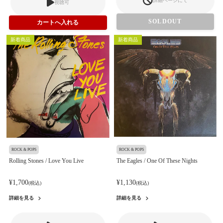
詳細ページにて
視聴可
SOLDOUT
新着商品
新着商品
ROCK & POPS
ROCK & POPS
Rolling Stones / Love You Live
The Eagles / One Of These Nights
¥1,700
¥1,130
(税込)
(税込)
詳細を見る
詳細を見る