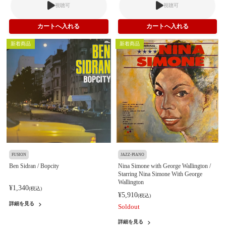
視聴可
視聴可
新着商品
新着商品
FUSION
JAZZ-PIANO
Ben Sidran / Bopcity
Nina Simone with George Wallington /
Starring Nina Simone With George
Wallington
¥1,340
(税込)
¥5,910
(税込)
詳細を見る
Soldout
詳細を見る