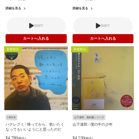
詳細を見る
詳細を見る
視聴可
視聴可
新着商品
新着商品
J-ROCK
山下達郎・復刻盤シリーズ
ハナレグミ / 帰ってから、歌いたく
山下達郎 / 僕の中の少年
なってもいいようにと思ったのだ
¥4,780
¥4,530
(税込)
(税込)