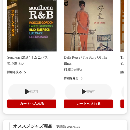
Southern R&B / オムニバス
Della Reese / The Story Of The
The Sp
¥1,400
Blues
¥1,87
(税込)
¥1,030
(税込)
詳細を見る
詳細を
詳細を見る
視聴可
視聴可
オススメジャズ商品
更新日: 2026.07.30