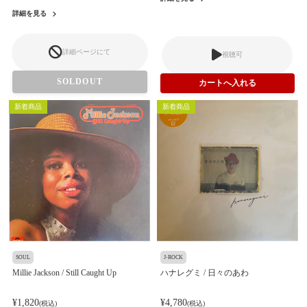
詳細を見る
詳細ページにて
視聴可
SOLDOUT
新着商品
新着商品
SOUL
J-ROCK
Millie Jackson / Still Caught Up
ハナレグミ / 日々のあわ
¥1,820
¥4,780
(税込)
(税込)