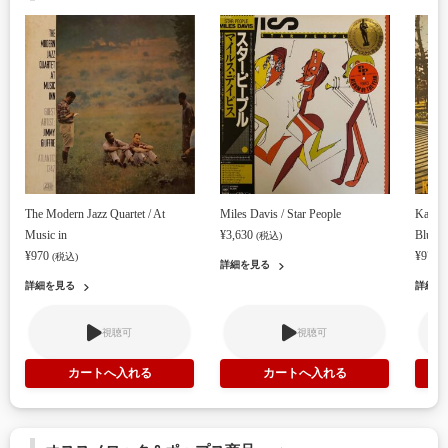
The Modern Jazz Quartet / At
Miles Davis / Star People
Karin 
Music in
¥3,630
Blues 
(税込)
¥970
¥970
(税込)
詳細を見る
詳細を見る
詳細を
視聴可
視聴可