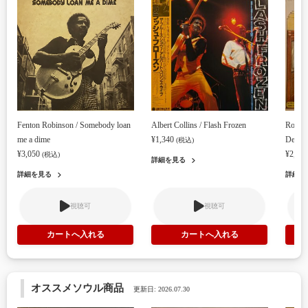
Fenton Robinson / Somebody loan
Albert Collins / Flash Frozen
Robert
me a dime
¥1,340
Delta B
(税込)
¥3,050
¥2,32
(税込)
詳細を見る
詳細を見る
詳細を
視聴可
視聴可
オススメソウル商品
更新日: 2026.07.30