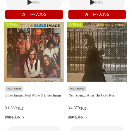
視聴可
視聴可
新着商品
新着商品
ROCK & POPS
ROCK & POPS
Blues Image / Red White & Blues Image
Neil Young / After The Gold Rush
¥1,860
¥4,370
(税込)
(税込)
詳細を見る
詳細を見る