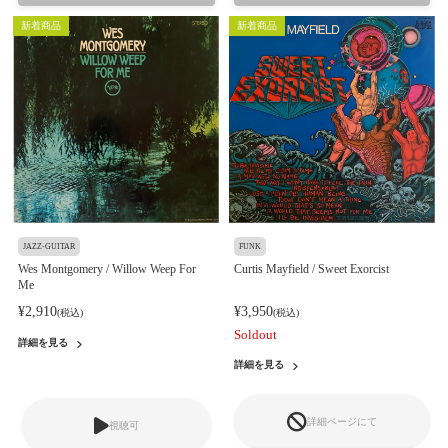
新着商品
新着商品
JAZZ-GUITAR
FUNK
Wes Montgomery / Willow Weep For
Curtis Mayfield / Sweet Exorcist
Me
¥2,910
¥3,950
(税込)
(税込)
Soldout
詳細を見る
詳細を見る
詳細ページにて
視聴可