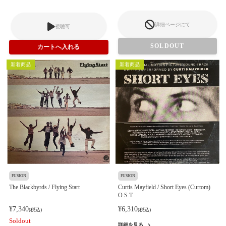
詳細ページにて
視聴可
SOLDOUT
新着商品
新着商品
FUSION
FUSION
The Blackbyrds / Flying Start
Curtis Mayfield / Short Eyes (Curtom)
O.S.T.
¥7,340
¥6,310
(税込)
(税込)
Soldout
詳細を見る