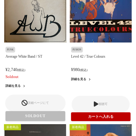
FUNK
FUSION
Average White Band / ST
Level 42 / True Colours
¥2,740
¥980
(税込)
(税込)
Soldout
詳細を見る
詳細を見る
詳細ページにて
視聴可
SOLDOUT
新着商品
新着商品