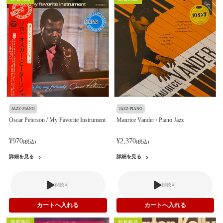
JAZZ-PIANO
JAZZ-PIANO
Oscar Peterson / My Favorite Instrument
Maurice Vander / Piano Jazz
¥970
¥2,370
(税込)
(税込)
詳細を見る
詳細を見る
視聴可
視聴可
新着商品
新着商品