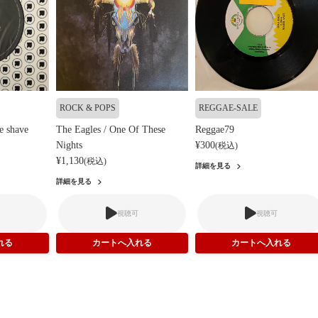
ROCK & POPS
REGGAE-SALE
e shave
The Eagles / One Of These
Reggae79
Nights
¥300
(税込)
¥1,130
(税込)
詳細を見る
詳細を見る
視聴可
視聴可