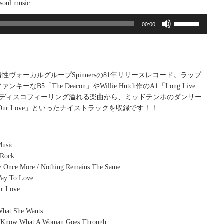
oul music
ボ
00:00
リ
ュ
ー
ム
調
性ヴォーカルグループSpinnersの81年リリースレコード。ラップ
節
なB5「The Deacon」やWillie Hutch作のA1「Long Live
に
c」辺りのディスコフィーリング溢れる楽曲から、ミッドテンポのダンサー
は
r Of Our Love」といったナイストラックを収録です！！
上
下
矢
Music
印
 Rock
キ
y Once More / Nothing Remains The Same
ー
Way To Love
を
ur Love
使
っ
What She Wants
て
t Know What A Woman Goes Through