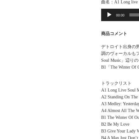
曲名：A1 Long live s
音
声
00:00
プ
レ
商品コメント
ー
ヤ
デトロイト出身の男
ー
調のヴォーカルもファンキー
Soul Musi
B1「The Winte
トラックリスト
A1 Long Live Soul 
A2 Standing On The
A3 Medley: Yesterda
A4 Almost All The 
B1 The Winter Of O
B2 Be My Love
B3 Give Your Lady 
B4 A Man Just Don’