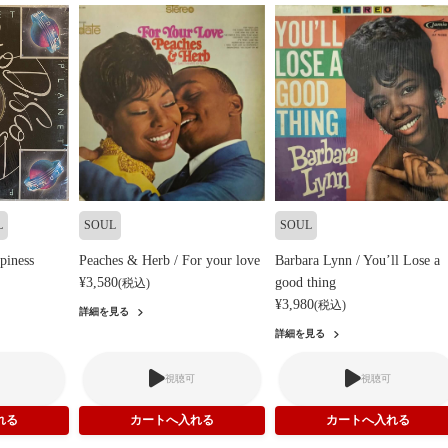
L
SOUL
SOUL
ppiness
Peaches & Herb / For your love
Barbara Lynn / You’ll Lose a
¥3,580
good thing
(税込)
¥3,980
(税込)
詳細を見る
詳細を見る
視聴可
視聴可