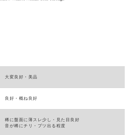
く
だ
さ
い。
大変良好・美品
良好・概ね良好
稀に盤面に薄スレ少し・見た目良好
音が稀にチリ・プツ出る程度