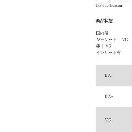
B5 The Deacon
商品状態
国内盤
ジャケット ｜
VG
盤｜ VG
インサート有
EX
EX-
VG