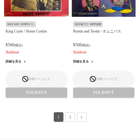
JAZZ-SAX / HORNS / T...
JAZZ値下げ / 480円多数
King Curtis / Home Cookin
Rootin and Tootin / オムニバス
¥560
¥560
(税込)
(税込)
Soldout
Soldout
詳細を見る
詳細を見る
詳細ページにて
詳細ページにて
SOLDOUT
SOLDOUT
1
2
»