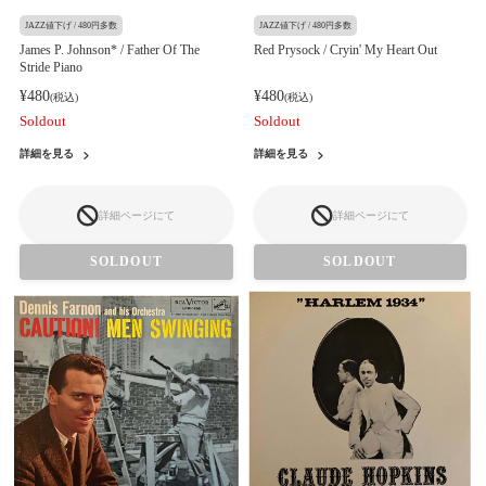
JAZZ値下げ / 480円多数
JAZZ値下げ / 480円多数
James P. Johnson* / Father Of The
Red Prysock / Cryin' My Heart Out
Stride Piano
¥480
¥480
(税込)
(税込)
Soldout
Soldout
詳細を見る
詳細を見る
詳細ページにて
詳細ページにて
SOLDOUT
SOLDOUT