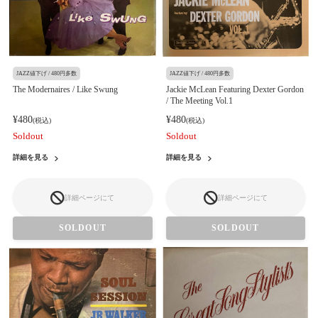
JAZZ値下げ / 480円多数
JAZZ値下げ / 480円多数
The Modernaires / Like Swung
Jackie McLean Featuring Dexter Gordon
/ The Meeting Vol.1
¥480
¥480
(税込)
(税込)
Soldout
Soldout
詳細を見る
詳細を見る
詳細ページにて
詳細ページにて
SOLDOUT
SOLDOUT