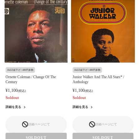
JAZZ値下げ / 480円多数
JAZZ値下げ / 480円多数
Ornette Coleman / Change Of The
Junior Walker And The All Stars* /
Century
Anthology
¥1,100
¥1,100
(税込)
(税込)
Soldout
Soldout
詳細を見る
詳細を見る
詳細ページにて
詳細ページにて
SOLDOUT
SOLDOUT