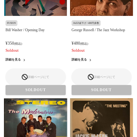
FUSION
JAZZ値下げ / 480円多数
Bill Washer / Opening Day
George Russell / The Jazz Workshop
¥350
¥480
(税込)
(税込)
Soldout
Soldout
詳細を見る
詳細を見る
詳細ページにて
詳細ページにて
SOLDOUT
SOLDOUT