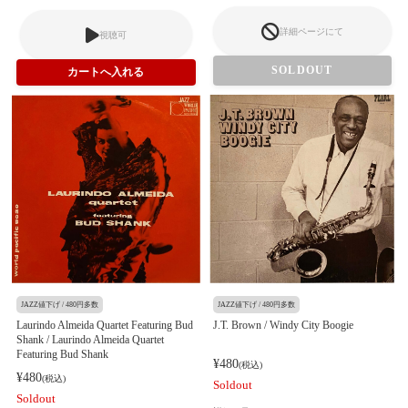
詳細ページにて
視聴可
SOLDOUT
JAZZ値下げ / 480円多数
JAZZ値下げ / 480円多数
Laurindo Almeida Quartet Featuring Bud
J.T. Brown / Windy City Boogie
Shank / Laurindo Almeida Quartet
Featuring Bud Shank
¥480
(税込)
¥480
(税込)
Soldout
Soldout