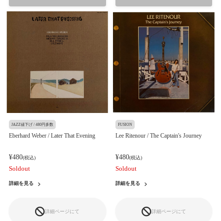
JAZZ値下げ / 480円多数
FUSION
Eberhard Weber / Later That Evening
Lee Ritenour / The Captain's Journey
¥480
¥480
(税込)
(税込)
Soldout
Soldout
詳細を見る
詳細を見る
詳細ページにて
詳細ページにて