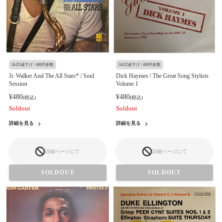
JAZZ値下げ / 480円多数
JAZZ値下げ / 480円多数
Jr. Walker And The All Stars* / Soul
Dick Haymes / The Great Song Stylists
Session
Volume 1
¥480
¥480
(税込)
(税込)
Soldout
Soldout
詳細を見る
詳細を見る
詳細ページにて
詳細ページにて
SOLDOUT
SOLDOUT