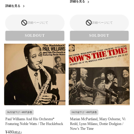
詳細を見る
詳細を見る
詳細ページにて
詳細ページにて
SOLDOUT
SOLDOUT
JAZZ値下げ / 480円多数
JAZZ値下げ / 480円多数
Paul Williams And His Orchestra*
Marian McPartland, Mary Osborne, Vi
Featuring Noble Watts / The Hucklebuck
Redd, Lynn Milano, Dottie Dodgion /
Now's The Time
¥480
(税込)