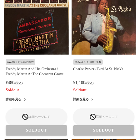
JAZZ値下げ / 480円多数
JAZZ値下げ / 480円多数
Freddy Martin And His Orchestra /
Charlie Parker / Bird At St. Nick's
Freddy Martin At The Cocoanut Grove
¥480
¥1,100
(税込)
(税込)
Soldout
Soldout
詳細を見る
詳細を見る
詳細ページにて
詳細ページにて
SOLDOUT
SOLDOUT