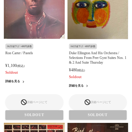
JAZZ値下げ / 480円多数
JAZZ値下げ / 480円多数
Ron Carter / Pastels
Duke Ellington And His Orchestra /
Selections From Peer Gynt Suites Nos. 1
& 2 And Suite Thursday
¥1,100
(税込)
¥480
(税込)
Soldout
Soldout
詳細を見る
詳細を見る
詳細ページにて
詳細ページにて
SOLDOUT
SOLDOUT