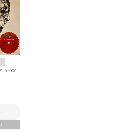
..
 Father Of
ジにて
UT