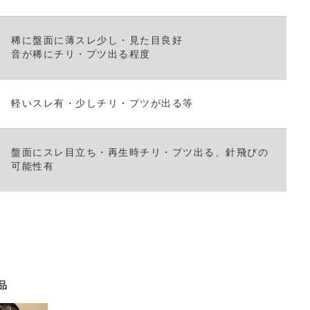
稀に盤面に薄スレ少し・見た目良好
音が稀にチリ・プツ出る程度
軽いスレ有・少しチリ・プツが出る等
盤面にスレ目立ち・再生時チリ・プツ出る、針飛びの
可能性有
品