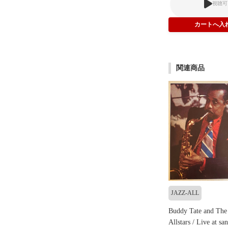
視聴可
関連商品
JAZZ-ALL
Buddy Tate and The
Allstars / Live at sa