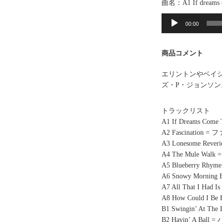
曲名：A1 If dreams c
音
声
00:00
プ
レ
商品コメント
ー
ヤ
エリントンやベイ
ー
ズ・P・ジョンソ
トラックリスト
A1 If Dreams 
A2 Fascination
A3 Lonesome Re
A4 The Mule Wa
A5 Blueberry R
A6 Snowy Morn
A7 All That I
A8 How Could 
B1 Swingin’ At 
B2 Havin’ A Ba