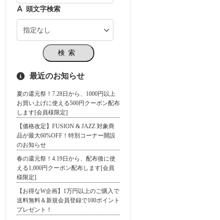
頭文字検索
検索
最近のお知らせ
夏の還元祭！7.28日から、1000円以上
お買い上げに使える500円クーポン配布
します[会員様限定]
【価格改定】FUSION & JAZZ 対象商
品が最大60%OFF！特別コーナー開設
のお知らせ
春の還元祭！4.19日から、配布後に使
える1,000円クーポン配布します[会員
様限定]
【お得なW企画】1万円以上のご購入で
送料無料＆新規会員登録で100ポイント
プレゼント！