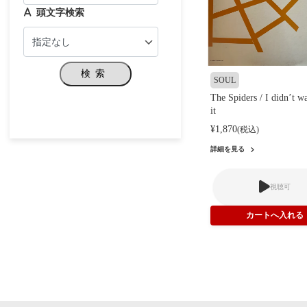
頭文字検索
検索
SOUL
The Spiders / I didn’t w
it
¥1,870
(税込)
詳細を見る
視聴可