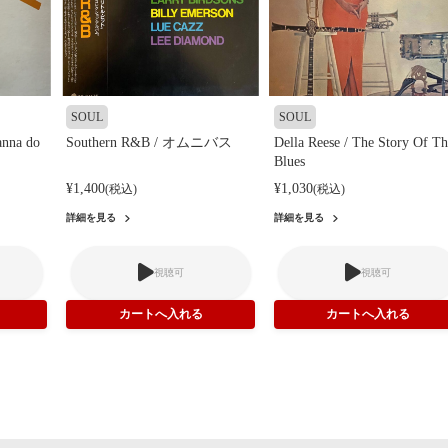
SOUL
SOUL
anna do
Southern R&B / オムニバス
Della Reese / The Story Of Th
Blues
¥1,400
¥1,030
(税込)
(税込)
詳細を見る
詳細を見る
視聴可
視聴可