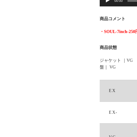
声
00:00
プ
レ
商品コメント
ー
ヤ
・SOUL-7inch-2
ー
商品状態
ジャケット ｜VG
盤｜ VG
EX
EX-