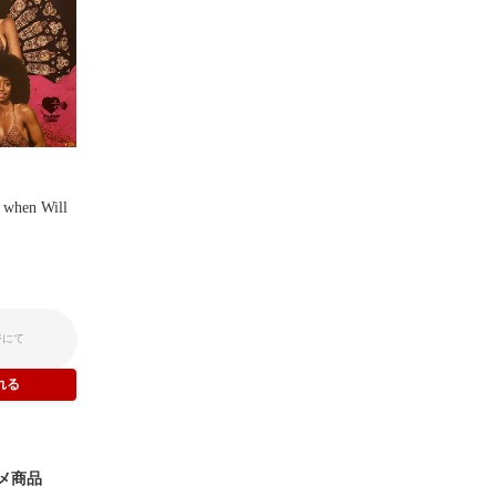
 when Will
ジにて
メ商品