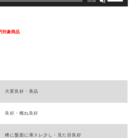
00:00
リ
ュ
ー
ム
調
50円対象商品
節
に
は
上
下
矢
印
キ
大変良好・美品
ー
を
使
っ
良好・概ね良好
て
く
だ
稀に盤面に薄スレ少し・見た目良好