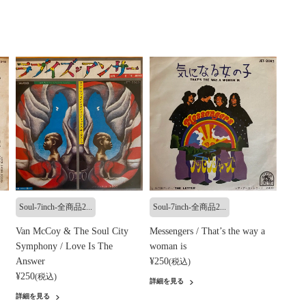
Soul-7inch-全商品2...
Soul-7inch-全商品2...
Van McCoy & The Soul City
Messengers / That’s the way a
Symphony / Love Is The
woman is
Answer
¥250
(税込)
¥250
(税込)
詳細を見る
詳細を見る