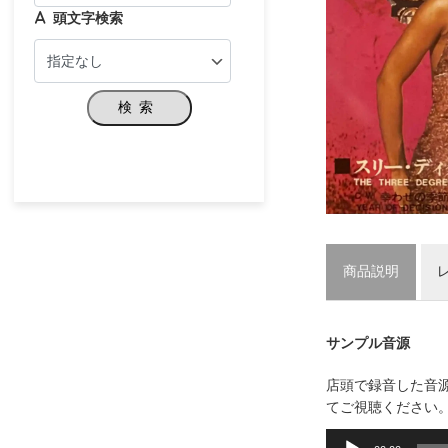
頭文字検索
検索
商品説明
サンプル音源
店頭で録音した音
てご視聴ください
音