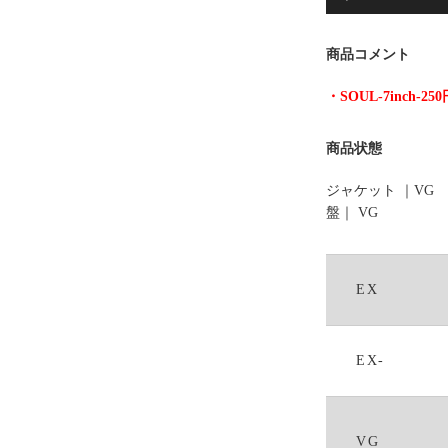
プ
レ
商品コメント
ー
ヤ
・SOUL-7inch-2
ー
商品状態
ジャケット ｜VG
盤｜ VG
EX
EX-
VG