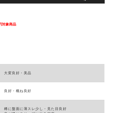
リ
ュ
ー
ム
調
50円対象商品
節
に
は
上
下
矢
印
キ
大変良好・美品
ー
を
使
っ
良好・概ね良好
て
く
だ
稀に盤面に薄スレ少し・見た目良好
さ