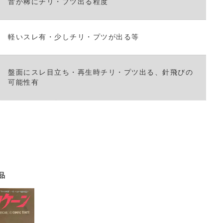
音が稀にチリ・プツ出る程度
い。
軽いスレ有・少しチリ・プツが出る等
盤面にスレ目立ち・再生時チリ・プツ出る、針飛びの
可能性有
品