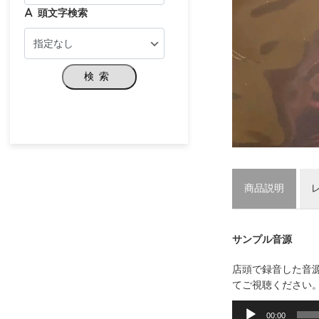
頭文字検索
検索
商品説明
サンプル音源
店頭で録音した音
てご視聴ください
音
声
00:00