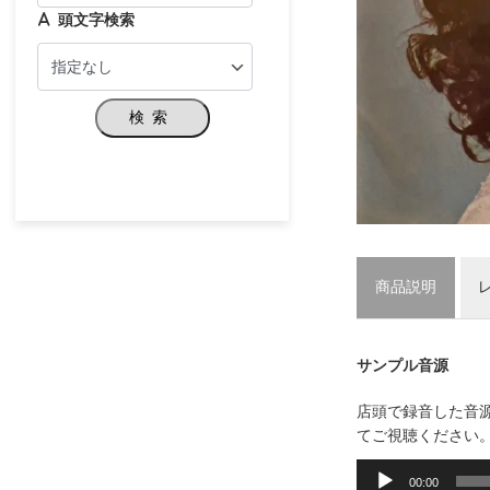
頭文字検索
検索
商品説明
サンプル音源
店頭で録音した音
てご視聴ください
音
声
00:00