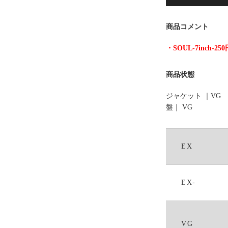
プ
レ
商品コメント
ー
ヤ
・SOUL-7inch-2
ー
商品状態
ジャケット ｜VG
盤｜ VG
EX
EX-
VG