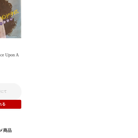
ce Upon A
ジにて
メ商品