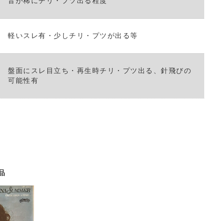
音が稀にチリ・プツ出る程度
い。
軽いスレ有・少しチリ・プツが出る等
盤面にスレ目立ち・再生時チリ・プツ出る、針飛びの
可能性有
品