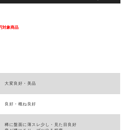
リ
ュ
ー
ム
調
50円対象商品
節
に
は
上
下
矢
印
キ
大変良好・美品
ー
を
使
っ
良好・概ね良好
て
く
だ
稀に盤面に薄スレ少し・見た目良好
さ