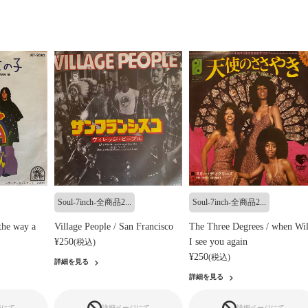
Soul-7inch-全商品2...
Soul-7inch-全商品2...
the way a
Village People / San Francisco
The Three Degrees / when Wil
¥250
I see you again
(税込)
¥250
(税込)
詳細を見る
詳細を見る
ジにて
詳細ページにて
詳細ページにて