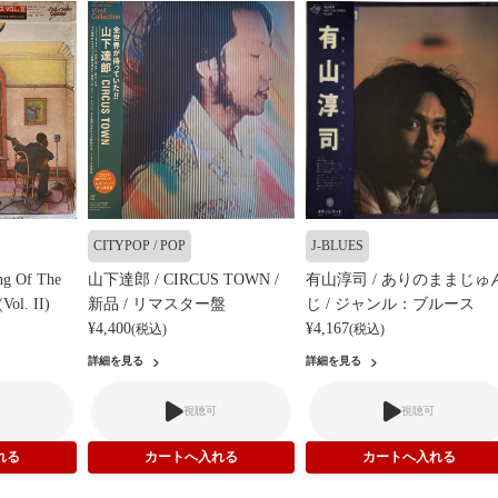
CITYPOP / POP
J-BLUES
ng Of The
山下達郎 / CIRCUS TOWN /
有山淳司 / ありのままじゅ
(Vol. II)
新品 / リマスター盤
じ / ジャンル：ブルース
¥4,400
¥4,167
(税込)
(税込)
詳細を見る
詳細を見る
視聴可
視聴可