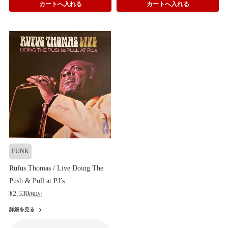
FUNK
Rufus Thomas / Live Doing The
Push & Pull at PJ’s
¥2,530
(税込)
詳細を見る