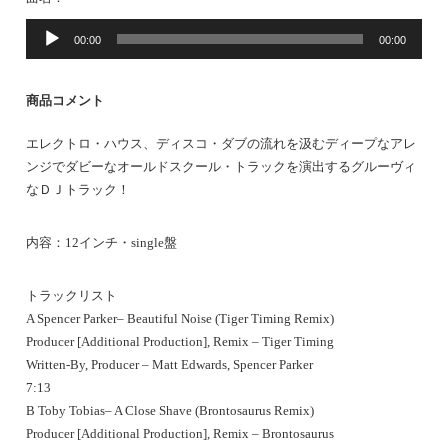
音
00:00
00:00
声
プ
レ
商品コメント
ー
ヤ
エレクトロ・ハウス、ディスコ・ダブの流れを汲むディープなアレ
ー
ンジでダビーなオールドスクール・トラックを演出するグルーヴィ
なＤＪトラック！
内容：12インチ・single盤
トラックリスト
A Spencer Parker– Beautiful Noise (Tiger Timing Remix)
Producer [Additional Production], Remix – Tiger Timing
Written-By, Producer – Matt Edwards, Spencer Parker
7:13
B Toby Tobias– A Close Shave (Brontosaurus Remix)
Producer [Additional Production], Remix – Brontosaurus