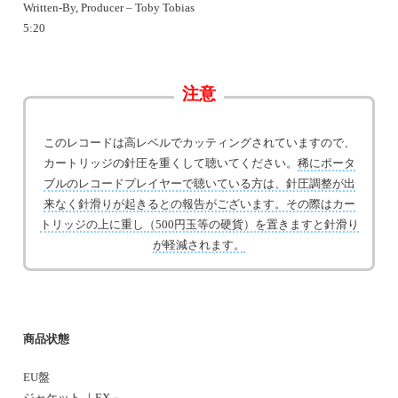
Written-By, Producer – Toby Tobias
5:20
注意
このレコードは高レベルでカッティングされていますので、
カートリッジの針圧を重くして聴いてください。
稀にポータ
ブルのレコードプレイヤーで聴いている方は、針圧調整が出
来なく針滑りが起きるとの報告がございます。その際はカー
トリッジの上に重し（500円玉等の硬貨）を置きますと針滑り
が軽減されます。
商品状態
EU盤
ジャケット ｜EX－