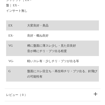
盤｜ EX－
インサート無し
EX
大変良好・美品
EX-
良好・概ね良好
VG
稀に盤面に薄スレ少し・見た目良好
音が稀にチリ・プツ出る程度
VG-
軽いスレ有・少しチリ・プツが出る等
G
盤面にスレ目立ち・再生時チリ・プツ出る、針飛び
の可能性有
レビュー
（ 0 ）