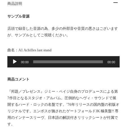
商品説明
サンプル音源
店頭で録音した音源の為、多少の外部音や音質の悪さはございます
が、サンプルとしてご視聴ください。
曲名：A1 Achilles last stand
音
00:00
00:00
声
プ
レ
商品コメント
ー
ヤ
『邦題／プレゼンス』ジミー・ペイジ自身のプロデュースによる第
ー
7作目となるスタジオ・アルバム。圧倒的なヘヴィ・サウンドで展
開するハード・ロックの名盤です。’76年リリースの国内盤の初版オ
リジナルです。エンボスが施されたゲートフォールドJK 極美盤!! 専
用のインナースリーヴ、日本語の解説付きリリックシートが付属で
す。