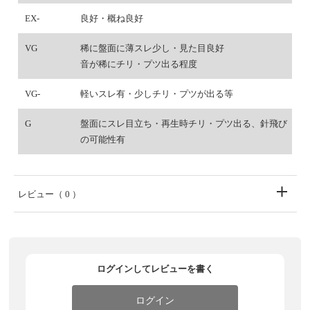
EX-
良好・概ね良好
VG
稀に盤面に薄スレ少し・見た目良好
音が稀にチリ・プツ出る程度
VG-
軽いスレ有・少しチリ・プツが出る等
G
盤面にスレ目立ち・再生時チリ・プツ出る、針飛び
の可能性有
レビュー
（ 0 ）
ログインしてレビューを書く
ログイン