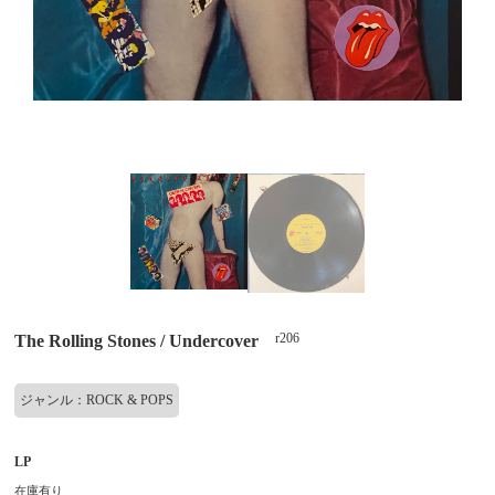
r206
The Rolling Stones / Undercover
ジャンル：ROCK & POPS
LP
在庫有り