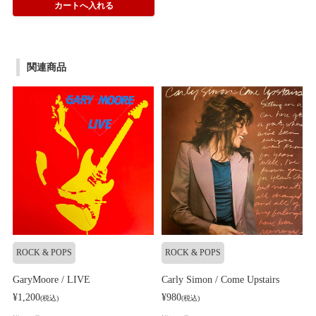
関連商品
ROCK & POPS
ROCK & POPS
GaryMoore / LIVE
Carly Simon / Come Upstairs
¥1,200
¥980
(税込)
(税込)