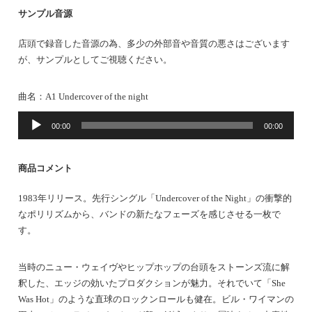
サンプル音源
店頭で録音した音源の為、多少の外部音や音質の悪さはございます
が、サンプルとしてご視聴ください。
曲名：A1 Undercover of the night
音
00:00
00:00
声
プ
レ
商品コメント
ー
ヤ
1983年リリース。先行シングル「Undercover of the Night」の衝撃的
ー
なポリリズムから、バンドの新たなフェーズを感じさせる一枚で
す。
当時のニュー・ウェイヴやヒップホップの台頭をストーンズ流に解
釈した、エッジの効いたプロダクションが魅力。それでいて「She
Was Hot」のような直球のロックンロールも健在。ビル・ワイマンの