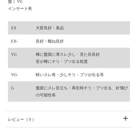
盤｜ VG
インサート有
EX
大変良好・美品
EX-
良好・概ね良好
VG
稀に盤面に薄スレ少し・見た目良好
音が稀にチリ・プツ出る程度
VG-
軽いスレ有・少しチリ・プツが出る等
G
盤面にスレ目立ち・再生時チリ・プツ出る、針飛び
の可能性有
レビュー
（ 0 ）