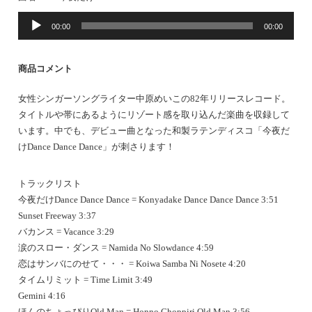
音
00:00
00:00
声
プ
レ
商品コメント
ー
ヤ
女性シンガーソングライター中原めいこの82年リリースレコード。
ー
タイトルや帯にあるようにリゾート感を取り込んだ楽曲を収録して
います。中でも、デビュー曲となった和製ラテンディスコ「今夜だ
けDance Dance Dance」が刺さります！
トラックリスト
今夜だけDance Dance Dance = Konyadake Dance Dance Dance 3:51
Sunset Freeway 3:37
バカンス = Vacance 3:29
涙のスロー・ダンス = Namida No Slowdance 4:59
恋はサンバにのせて・・・ = Koiwa Samba Ni Nosete 4:20
タイムリミット = Time Limit 3:49
Gemini 4:16
ほんのちょっぴりOld Man = Honno Choppiri Old Man 3:56