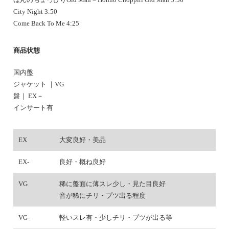
City Night 3:50
Come Back To Me 4:25
商品状態
国内盤
ジャケット ｜VG
盤｜ EX－
インサート有
EX
大変良好・美品
EX-
良好・概ね良好
VG
稀に盤面に薄スレ少し・見た目良好
音が稀にチリ・プツ出る程度
VG-
軽いスレ有・少しチリ・プツが出る等