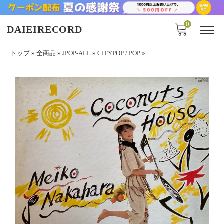
0
DAIEIRECORD
トップ
»
全商品
»
JPOP-ALL
»
CITYPOP / POP
»