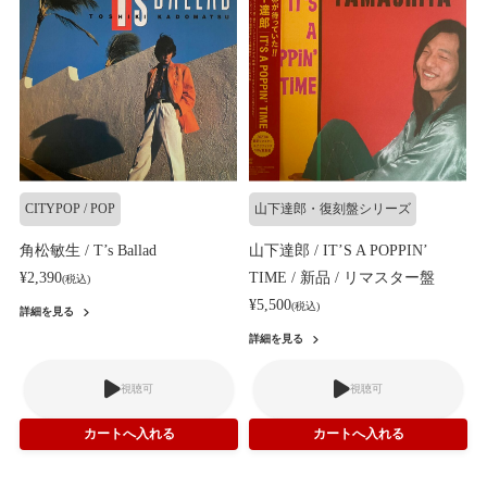
CITYPOP / POP
山下達郎・復刻盤シリーズ
角松敏生 / T’s Ballad
山下達郎 / IT’S A POPPIN’
¥2,390
TIME / 新品 / リマスター盤
(税込)
¥5,500
(税込)
詳細を見る
詳細を見る
視聴可
視聴可