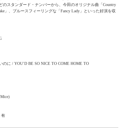
矢
に
To」などのスタンダード・ナンバーから、今田のオリジナル曲「Country
印
は
 Flake」、ブルースフィーリングな「Fancy Lady」といった好演を収
キ
上
ー
下
を
矢
使
印
っ
G
キ
て
ー
く
を
だ
使
さ
 / YOU’D BE SO NICE TO COME HOME TO
っ
い。
て
く
だ
さ
 Mice)
い。
ト有