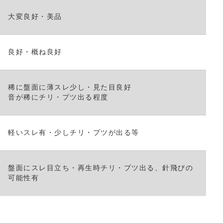
大変良好・美品
良好・概ね良好
稀に盤面に薄スレ少し・見た目良好
音が稀にチリ・プツ出る程度
軽いスレ有・少しチリ・プツが出る等
盤面にスレ目立ち・再生時チリ・プツ出る、針飛びの
可能性有