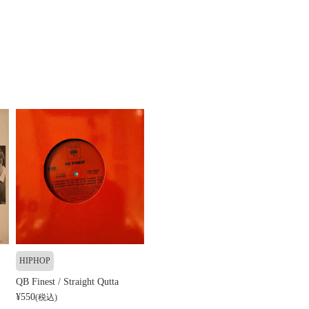
HIPHOP
QB Finest / Straight Qutta
¥550
(税込)