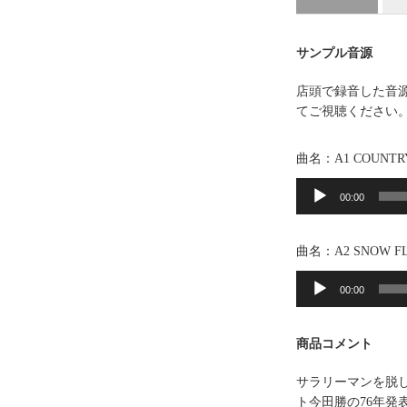
サンプル音源
店頭で録音した音
てご視聴ください
曲名：A1 COUNTR
音
声
00:00
プ
レ
曲名：A2 SNOW F
ー
音
ヤ
声
00:00
ー
プ
レ
商品コメント
ー
ヤ
サラリーマンを脱
ー
ト今田勝の76年発表アルバム