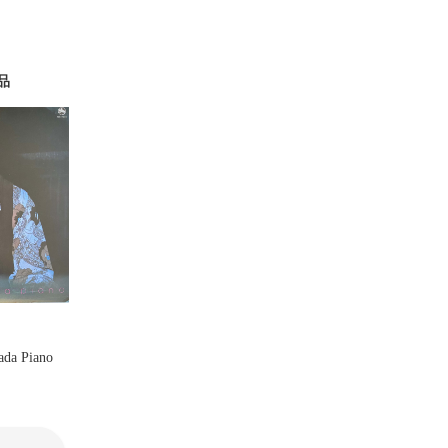
品
da Piano