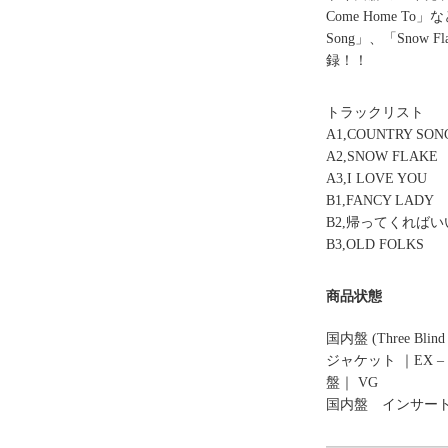
Come Home 
Song」、「Snow
録！！
トラックリスト
A1,COUNTRY SON
A2,SNOW FLAKE
A3,I LOVE YOU
B1,FANCY LADY
B2,帰ってくればいいのに
B3,OLD FOLKS
商品状態
国内盤
(Three Blind
ジャケット ｜EX –
盤｜ VG
国内盤 インサー