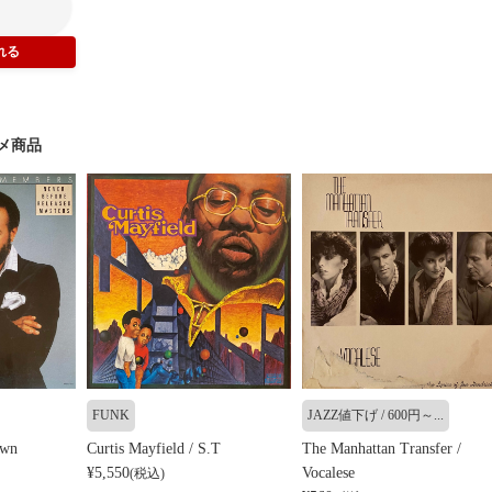
メ商品
FUNK
JAZZ値下げ / 600円～...
own
Curtis Mayfield / S.T
The Manhattan Transfer /
¥5,550
Vocalese
(税込)