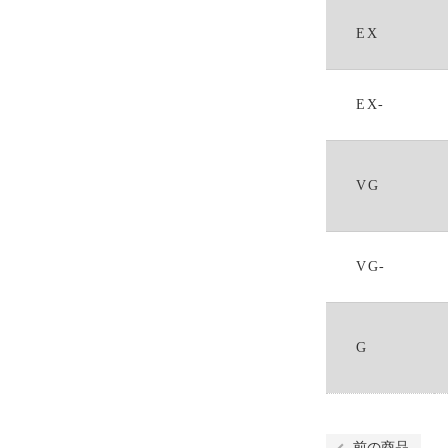
EX
EX-
VG
VG-
G
前の商品