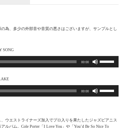
源の為、多少の外部音や音質の悪さはございますが、サンプルとし
。
Y SONG
ボ
00:00
リ
ュ
ー
LAKE
ム
ボ
調
00:00
リ
節
ュ
に
ー
は
ム
上
調
し、ウエストライナーズ加入でプロ入りを果たしたジャズピアニス
下
節
。Cole Porter「I Love You」や「You’d Be So Nice To