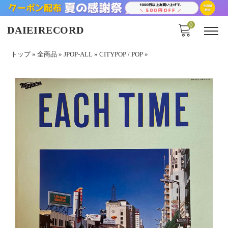
0
DAIEIRECORD
トップ
»
全商品
»
JPOP-ALL
»
CITYPOP / POP
»