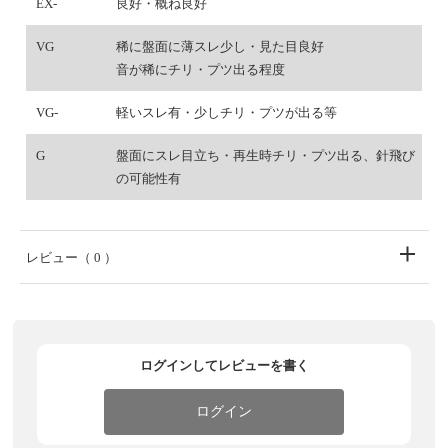
EX-
良好・概ね良好
VG
稀に盤面に薄スレ少し・見た目良好
音が稀にチリ・プツ出る程度
VG-
軽いスレ有・少しチリ・プツが出る等
G
盤面にスレ目立ち・再生時チリ・プツ出る、針飛び
の可能性有
レビュー
（ 0 ）
ログインしてレビューを書く
ログイン