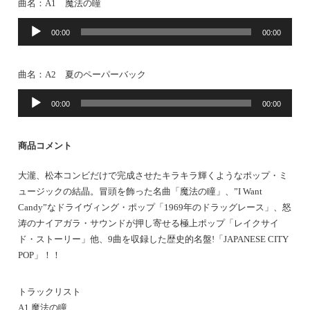
曲名：A1 魔法の瞳
音
00:00
00:00
声
プ
レ
曲名：A2 夏のペーパーバック
ー
音
ヤ
00:00
00:00
声
ー
プ
レ
商品コメント
ー
ヤ
大瀧、松本コンビだけで完成させたキラキラ輝くようなポップ・ミ
ー
ュージックの結晶。冒頭を飾った名曲「魔法の瞳」、”I Want
Candy”なドライヴィング・ポップ「1969年のドラッグレース」、怒
涛のナイアガラ・サウンドが押し寄せる極上ポップ「レイクサイ
ド・ストーリー」他、9曲を収録した歴史的名盤!「JAPANESE CITY
POP」！！
トラックリスト
A1 魔法の瞳