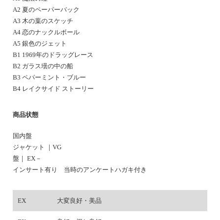
A2 夏のペーパーバック
A3 木の葉のスケッチ
A4 恋のナックルボール
A5 銀色のジェット
B1 1969年のドラッグレース
B2 ガラス壜の中の船
B3 ペパーミント・ブルー
B4 レイクサイド ストーリー
商品状態
国内盤
ジャケット ｜VG
盤｜ EX－
インサート有り 当時のアンケートハガキ付き
EX
大変良好・美品