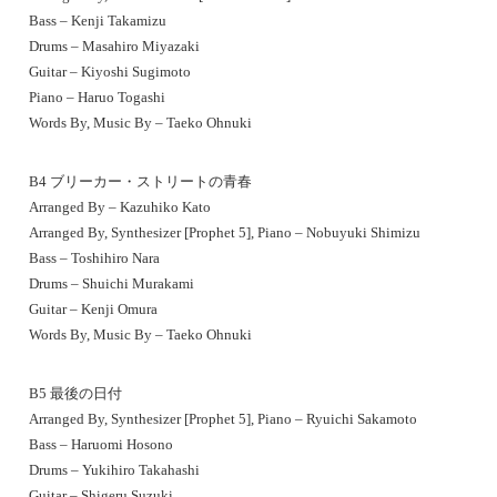
Bass – Kenji Takamizu
Drums – Masahiro Miyazaki
Guitar – Kiyoshi Sugimoto
Piano – Haruo Togashi
Words By, Music By – Taeko Ohnuki
B4 ブリーカー・ストリートの青春
Arranged By – Kazuhiko Kato
Arranged By, Synthesizer [Prophet 5], Piano – Nobuyuki Shimizu
Bass – Toshihiro Nara
Drums – Shuichi Murakami
Guitar – Kenji Omura
Words By, Music By – Taeko Ohnuki
B5 最後の日付
Arranged By, Synthesizer [Prophet 5], Piano – Ryuichi Sakamoto
Bass – Haruomi Hosono
Drums – Yukihiro Takahashi
Guitar – Shigeru Suzuki