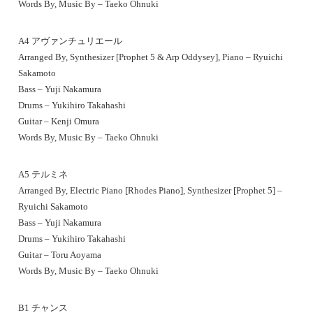
Words By, Music By – Taeko Ohnuki
A4 アヴァンチュリエール
Arranged By, Synthesizer [Prophet 5 & Arp Oddysey], Piano – Ryuichi
Sakamoto
Bass – Yuji Nakamura
Drums – Yukihiro Takahashi
Guitar – Kenji Omura
Words By, Music By – Taeko Ohnuki
A5 テルミネ
Arranged By, Electric Piano [Rhodes Piano], Synthesizer [Prophet 5] –
Ryuichi Sakamoto
Bass – Yuji Nakamura
Drums – Yukihiro Takahashi
Guitar – Toru Aoyama
Words By, Music By – Taeko Ohnuki
B1 チャンス