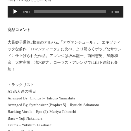
音
00:00
00:00
声
プ
レ
商品コメント
ー
ヤ
大貫妙子通算5枚目のアルバム「アヴァンチュール」。 エキゾティ
ー
ックな前作「ロマンティーク」に比べ、より明るくポップなサウン
ドに仕上げられた作品。アレンジは坂本龍一、前田憲男、加藤和
彦、大村憲司、清水信之。コーラス・アレンジでは山下達郎も参
加！
トラックリスト
A1 恋人達の明日
Arranged By [Chorus] – Tatsuro Yamashita
Arranged By, Synthesizer [Prophet 5] – Ryuichi Sakamoto
Backing Vocals – Epo (2), Mariya Takeuchi
Bass – Yuji Nakamura
Drums – Yukihiro Takahashi