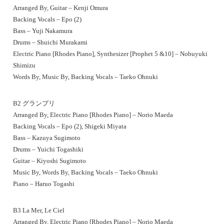
Arranged By, Guitar – Kenji Omura
Backing Vocals – Epo (2)
Bass – Yuji Nakamura
Drums – Shuichi Murakami
Electric Piano [Rhodes Piano], Synthesizer [Prophet 5 &10] – Nobuyuki
Shimizu
Words By, Music By, Backing Vocals – Taeko Ohnuki
B2 グランプリ
Arranged By, Electric Piano [Rhodes Piano] – Norio Maeda
Backing Vocals – Epo (2), Shigeki Miyata
Bass – Kazuya Sugimoto
Drums – Yuichi Togashiki
Guitar – Kiyoshi Sugimoto
Music By, Words By, Backing Vocals – Taeko Ohnuki
Piano – Haruo Togashi
B3 La Mer, Le Ciel
Arranged By, Electric Piano [Rhodes Piano] – Norio Maeda