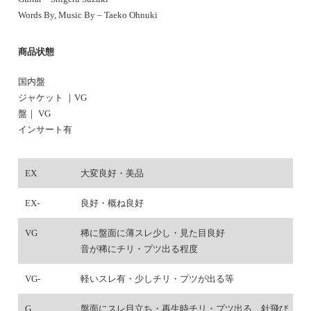
Words By, Music By – Taeko Ohnuki
商品状態
国内盤
ジャケット ｜VG
盤｜ VG
インサート有
EX
大変良好・美品
EX-
良好・概ね良好
VG
稀に盤面に薄スレ少し・見た目良好
音が稀にチリ・プツ出る程度
VG-
軽いスレ有・少しチリ・プツが出る等
G
盤面にスレ目立ち・再生時チリ・プツ出る、針飛び