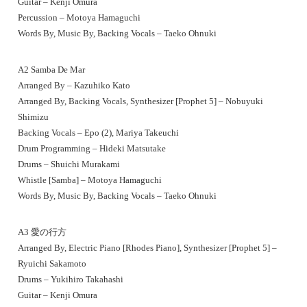
Guitar – Kenji Omura
Percussion – Motoya Hamaguchi
Words By, Music By, Backing Vocals – Taeko Ohnuki
A2 Samba De Mar
Arranged By – Kazuhiko Kato
Arranged By, Backing Vocals, Synthesizer [Prophet 5] – Nobuyuki
Shimizu
Backing Vocals – Epo (2), Mariya Takeuchi
Drum Programming – Hideki Matsutake
Drums – Shuichi Murakami
Whistle [Samba] – Motoya Hamaguchi
Words By, Music By, Backing Vocals – Taeko Ohnuki
A3 愛の行方
Arranged By, Electric Piano [Rhodes Piano], Synthesizer [Prophet 5] –
Ryuichi Sakamoto
Drums – Yukihiro Takahashi
Guitar – Kenji Omura