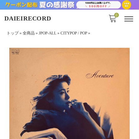
0
DAIEIRECORD
トップ
»
全商品
»
JPOP-ALL
»
CITYPOP / POP
»