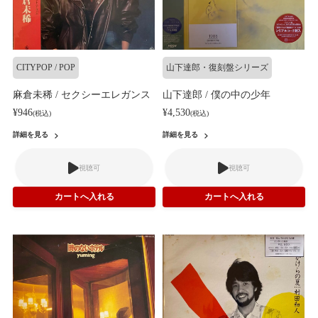
CITYPOP / POP
山下達郎・復刻盤シリーズ
麻倉未稀 / セクシーエレガンス
山下達郎 / 僕の中の少年
¥946
¥4,530
(税込)
(税込)
詳細を見る
詳細を見る
視聴可
視聴可