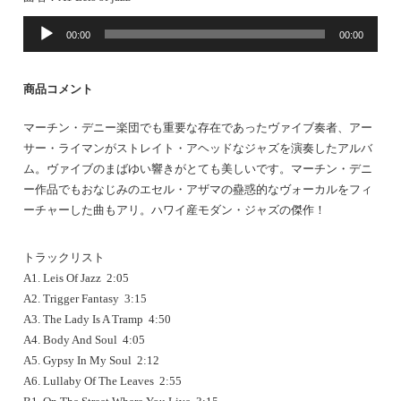
音
00:00
00:00
声
プ
レ
商品コメント
ー
ヤ
マーチン・デニー楽団でも重要な存在であったヴァイブ奏者、アー
ー
サー・ライマンがストレイト・アヘッドなジャズを演奏したアルバ
ム。ヴァイブのまばゆい響きがとても美しいです。マーチン・デニ
ー作品でもおなじみのエセル・アザマの蠱惑的なヴォーカルをフィ
ーチャーした曲もアリ。ハワイ産モダン・ジャズの傑作！
トラックリスト
A1. Leis Of Jazz 2:05
A2. Trigger Fantasy 3:15
A3. The Lady Is A Tramp 4:50
A4. Body And Soul 4:05
A5. Gypsy In My Soul 2:12
A6. Lullaby Of The Leaves 2:55