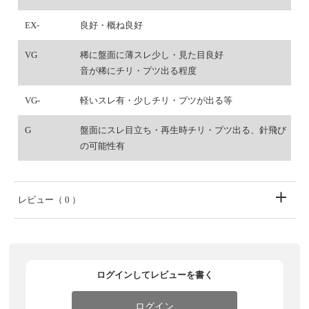
EX-
良好・概ね良好
VG
稀に盤面に薄スレ少し・見た目良好
音が稀にチリ・プツ出る程度
VG-
軽いスレ有・少しチリ・プツが出る等
G
盤面にスレ目立ち・再生時チリ・プツ出る、針飛び
の可能性有
レビュー
（ 0 ）
ログインしてレビューを書く
ログイン