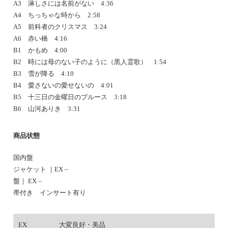
A3 淋しさには名前がない 4:36
A4 ちっちゃな時から 2:58
A5 前科者のクリスマス 3:24
A6 赤い橋 4:16
B1 かもめ 4:00
B2 時には母のない子のように（黒人霊歌） 1:54
B3 雪が降る 4:10
B4 愛さないの愛せないの 4:01
B5 十三日の金曜日のブルース 3:18
B6 山河ありき 3:31
商品状態
国内盤
ジャケット ｜EX –
盤｜ EX –
帯付き インサート有り
EX
大変良好・美品