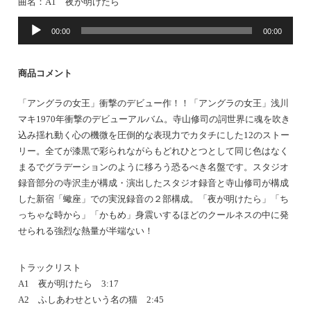
曲名：
A1 夜が明けたら
音
00:00
00:00
声
プ
レ
商品コメント
ー
ヤ
「アングラの女王」衝撃のデビュー作！！「アングラの女王」浅川
ー
マキ1970年衝撃のデビューアルバム。寺山修司の詞世界に魂を吹き
込み揺れ動く心の機微を圧倒的な表現力でカタチにした12のストー
リー。全てが漆黒で彩られながらもどれひとつとして同じ色はなく
まるでグラデーションのように移ろう恐るべき名盤です。スタジオ
録音部分の寺沢圭が構成・演出したスタジオ録音と寺山修司が構成
した新宿「蠍座」での実況録音の２部構成。「夜が明けたら」「ち
っちゃな時から」「かもめ」身震いするほどのクールネスの中に発
せられる強烈な熱量が半端ない！
トラックリスト
A1 夜が明けたら 3:17
A2 ふしあわせという名の猫 2:45