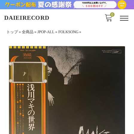
0
DAIEIRECORD
トップ
»
全商品
»
JPOP-ALL
»
FOLKSONG
»