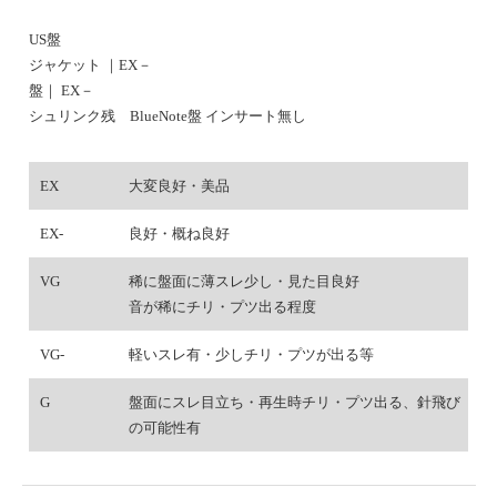
US盤
ジャケット ｜EX－
盤｜ EX－
シュリンク残 BlueNote盤 インサート無し
EX
大変良好・美品
EX-
良好・概ね良好
VG
稀に盤面に薄スレ少し・見た目良好
音が稀にチリ・プツ出る程度
VG-
軽いスレ有・少しチリ・プツが出る等
G
盤面にスレ目立ち・再生時チリ・プツ出る、針飛び
の可能性有