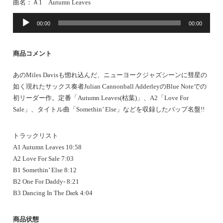
曲名：Ａ1 Autumn Leaves
音
00:00
00:00
声
プ
レ
商品コメント
ー
ヤ
あのMiles Davisも惚れ込んだ、ニューヨークジャズシーンに彗星の
ー
如く現れたサックス奏者Julian Cannonball AdderleyのBlue Noteでの
初リーダー作。定番「Autumn Leaves(枯葉)」、A2「Love For
Sale」、タイトル曲「Somethin’ Else」などを収録したバップ名盤!!
トラックリスト
A1 Autumn Leaves 10:58
A2 Love For Sale 7:03
B1 Somethin’ Else 8:12
B2 One For Daddy- 8:21
B3 Dancing In The Dark 4:04
商品状態