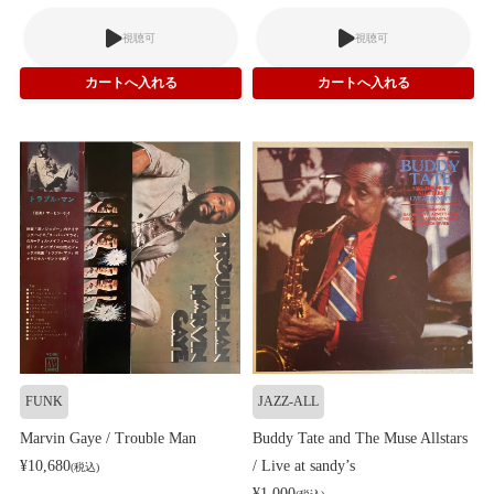
視聴可
視聴可
FUNK
JAZZ-ALL
Marvin Gaye / Trouble Man
Buddy Tate and The Muse Allstars
¥10,680
/ Live at sandy’s
(税込)
¥1,000