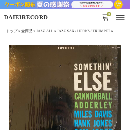
0
DAIEIRECORD
トップ
»
全商品
»
JAZZ-ALL
»
JAZZ-SAX / HORNS / TRUMPET
»