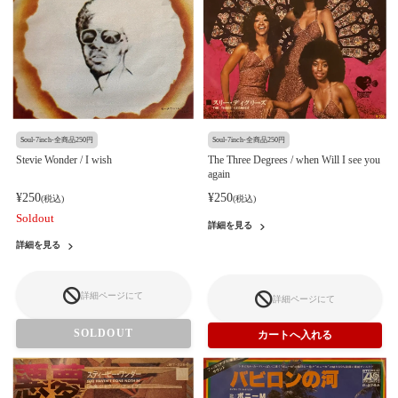
Soul-7inch-全商品250円
Soul-7inch-全商品250円
Stevie Wonder / I wish
The Three Degrees / when Will I see you
again
¥250
¥250
(税込)
(税込)
Soldout
詳細を見る
詳細を見る
詳細ページにて
詳細ページにて
SOLDOUT