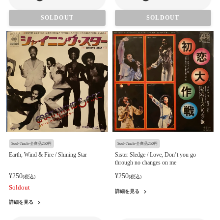
SOLDOUT
SOLDOUT
Soul-7inch-全商品250円
Soul-7inch-全商品250円
Earth, Wind & Fire / Shining Star
Sister Sledge / Love, Don’t you go
through no changes on me
¥250
¥250
(税込)
(税込)
Soldout
詳細を見る
詳細を見る