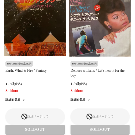
Soul-7inch-全商品250円
Soul-7inch-全商品250円
Earth, Wind & Fire / Fantasy
Deniece williams / Let’s hear it for the
boy
¥250
¥250
(税込)
(税込)
Soldout
Soldout
詳細を見る
詳細を見る
詳細ページにて
詳細ページにて
SOLDOUT
SOLDOUT