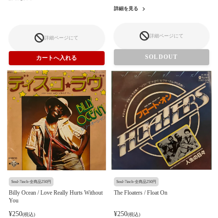
詳細を見る
詳細ページにて
詳細ページにて
SOLDOUT
Soul-7inch-全商品250円
Soul-7inch-全商品250円
Billy Ocean / Love Really Hurts Without
The Floaters / Float On
You
¥250
¥250
(税込)
(税込)