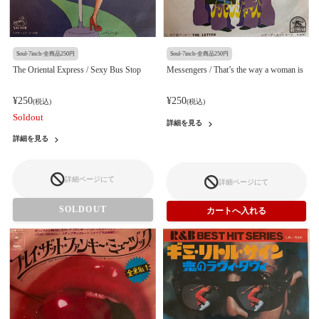
Soul-7inch-全商品250円
Soul-7inch-全商品250円
The Oriental Express / Sexy Bus Stop
Messengers / That’s the way a woman is
¥250
¥250
(税込)
(税込)
Soldout
詳細を見る
詳細を見る
詳細ページにて
詳細ページにて
SOLDOUT