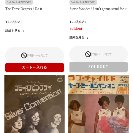
Soul-7inch-全商品250円
Soul-7inch-全商品250円
The Three Degrees / Do it
Stevie Wonder / I ain’t gonna stand for it
¥250
¥250
(税込)
(税込)
Soldout
詳細を見る
詳細を見る
詳細ページにて
詳細ページにて
SOLDOUT