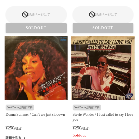
詳細ページにて
詳細ページにて
SOLDOUT
SOLDOUT
Soul-7inch-全商品250円
Soul-7inch-全商品250円
Donna Summer / Can’t we just sit down
Stevie Wonder / I Just called to say I love
you
¥250
¥250
(税込)
(税込)
Soldout
詳細を見る