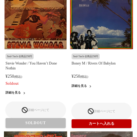
Soul-7inch-全商品250円
Soul-7inch-全商品250円
Stevie Wonder / You Haven’t Done
Boney M / Rivers Of Babylon
Nothin
¥250
¥250
(税込)
(税込)
Soldout
詳細を見る
詳細を見る
詳細ページにて
詳細ページにて
SOLDOUT