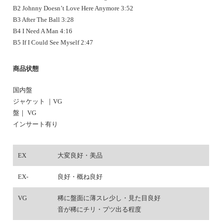
B2 Johnny Doesn’t Love Here Anymore 3:52
B3 After The Ball 3:28
B4 I Need A Man 4:16
B5 If I Could See Myself 2:47
商品状態
国内盤
ジャケット ｜VG
盤｜ VG
インサート有り
EX
大変良好・美品
EX-
良好・概ね良好
VG
稀に盤面に薄スレ少し・見た目良好
音が稀にチリ・プツ出る程度