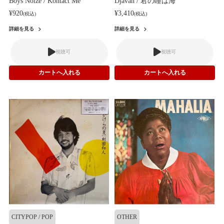
Boys Noize / Kontact Me
Djavan / 君の瞳は海
¥920
¥3,410
(税込)
(税込)
詳細を見る
詳細を見る
視聴可
視聴可
CITYPOP / POP
OTHER