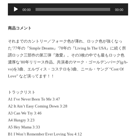
音
00:00
00:00
声
プ
レ
商品コメント
ー
ヤ
それまでのカントリー／フォーク色が薄れ、ロック色が強くなっ
ー
た’77年の『Simple Dreams』’78年の『Living In The USA』に続く所
謂ロック三部作の第三弾『激愛』。その3枚の中でも最もロック色
濃厚な’80年リリース作品。共演者のマーク・ゴールデンバーグ(g/b-
vo)を3曲、エルヴィス・コステロを3曲、ニール・ヤング “Cost Of
Love” など演ってます！！
トラックリスト
A1 I’ve Never Been To Me 3:47
A2 It Ain’t Easy Coming Down 3:28
A3 Can We Try 3:46
A4 Hungry 3:23
A5 Hey Mama 3:33
B1 I Won’t Remember Ever Loving You 4:12