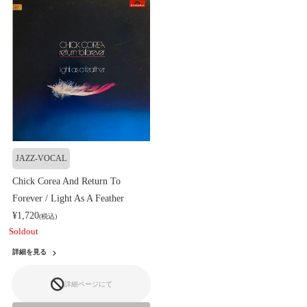
JAZZ-VOCAL
Chick Corea And Return To
Forever / Light As A Feather
¥1,720
(税込)
Soldout
詳細を見る
詳細ページにて