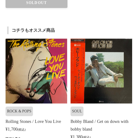
SOLDOUT
コチラもオススメ商品
ROCK & POPS
SOUL
Rolling Stones / Love You Live
Bobby Bland / Get on down with
¥1,700
bobby bland
(税込)
¥1,380
(税込)