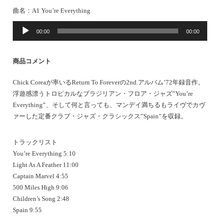
曲名：A1 You’re Everything
音
00:00
00:00
声
プ
レ
商品コメント
ー
ヤ
Chick Coreaが率いるReturn To Foreverの2nd.アルバム’72年録音作。
ー
浮遊感漂うトロピカルなブラジリアン・フロア・ジャズ”You’re
Everything”、そして何と言っても、マンデイ満ちるもライヴでカヴ
ァーした定番クラブ・ジャズ・クラシックス”Spain”を収録。
トラックリスト
You’re Everything 5:10
Light As A Feather 11:00
Captain Marvel 4:55
500 Miles High 9:06
Children’s Song 2:48
Spain 9:55