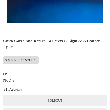
Chick Corea And Return To Forever / Light As A Feather
ja199
ジャンル：JAZZ-VOCAL
LP
売り切れ
¥1,720
(税込)
SOLDOUT