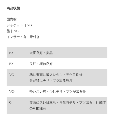
商品状態
国内盤
ジャケット ｜VG
盤｜ VG
インサート有 帯付き
EX
大変良好・美品
EX-
良好・概ね良好
VG
稀に盤面に薄スレ少し・見た目良好
音が稀にチリ・プツ出る程度
VG-
軽いスレ有・少しチリ・プツが出る等
G
盤面にスレ目立ち・再生時チリ・プツ出る、針飛び
の可能性有