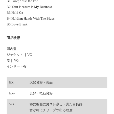
B1 Footprints Of A Fool
B2 Your Pleasure Is My Business
B3 Hold On
B4 Holding Hands With The Blues
B5 Love Break
商品状態
国内盤
ジャケット ｜VG
盤｜ VG
インサート有
EX
大変良好・美品
EX-
良好・概ね良好
VG
稀に盤面に薄スレ少し・見た目良好
音が稀にチリ・プツ出る程度