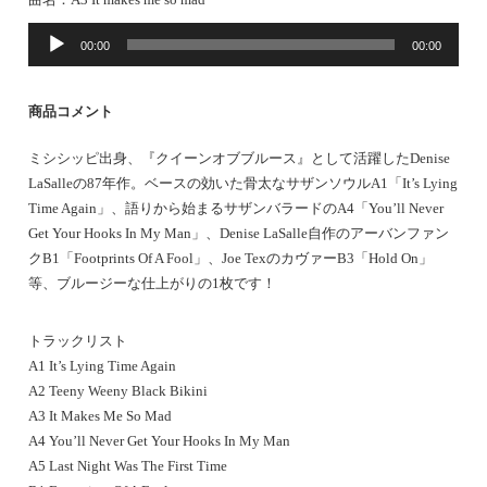
音
00:00
00:00
声
プ
レ
商品コメント
ー
ヤ
ミシシッピ出身、『クイーンオブブルース』として活躍したDenise
ー
LaSalleの87年作。ベースの効いた骨太なサザンソウルA1「It’s Lying
Time Again」、語りから始まるサザンバラードのA4「You’ll Never
Get Your Hooks In My Man」、Denise LaSalle自作のアーバンファン
クB1「Footprints Of A Fool」、Joe TexのカヴァーB3「Hold On」
等、ブルージーな仕上がりの1枚です！
トラックリスト
A1 It’s Lying Time Again
A2 Teeny Weeny Black Bikini
A3 It Makes Me So Mad
A4 You’ll Never Get Your Hooks In My Man
A5 Last Night Was The First Time