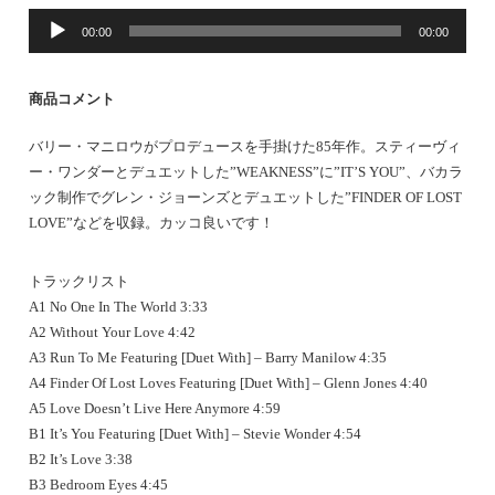
音
00:00
00:00
声
プ
レ
商品コメント
ー
ヤ
バリー・マニロウがプロデュースを手掛けた85年作。スティーヴィ
ー
ー・ワンダーとデュエットした”WEAKNESS”に”IT’S YOU”、バカラ
ック制作でグレン・ジョーンズとデュエットした”FINDER OF LOST
LOVE”などを収録。カッコ良いです！
トラックリスト
A1 No One In The World 3:33
A2 Without Your Love 4:42
A3 Run To Me Featuring [Duet With] – Barry Manilow 4:35
A4 Finder Of Lost Loves Featuring [Duet With] – Glenn Jones 4:40
A5 Love Doesn’t Live Here Anymore 4:59
B1 It’s You Featuring [Duet With] – Stevie Wonder 4:54
B2 It’s Love 3:38
B3 Bedroom Eyes 4:45