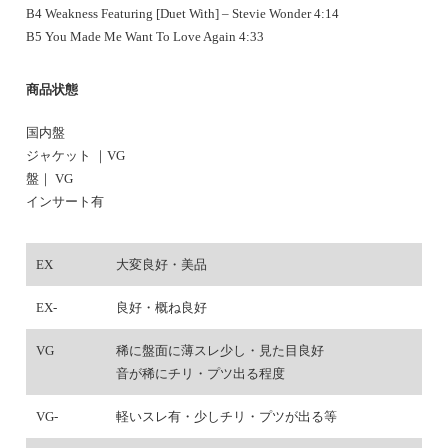
B4 Weakness Featuring [Duet With] – Stevie Wonder 4:14
B5 You Made Me Want To Love Again 4:33
商品状態
国内盤
ジャケット ｜
VG
盤｜ VG
インサート有
EX
大変良好・美品
EX-
良好・概ね良好
VG
稀に盤面に薄スレ少し・見た目良好
音が稀にチリ・プツ出る程度
VG-
軽いスレ有・少しチリ・プツが出る等