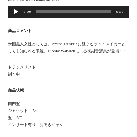
音
00:00
00:00
声
プ
レ
商品コメント
ー
ヤ
米国黒人女性としては、Aretha Franklinに継ぐヒット・メイカーと
ー
しても知られる歌姫、Dionne Warwickによる初期音源集が登場！！
トラックリスト
制作中
商品状態
国内盤
ジャケット ｜VG
盤｜ VG
インサート有り 見開きジャケ