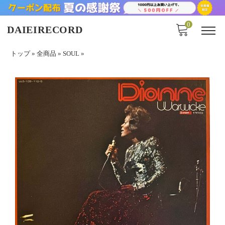
0
DAIEIRECORD
トップ
»
全商品
»
SOUL
»