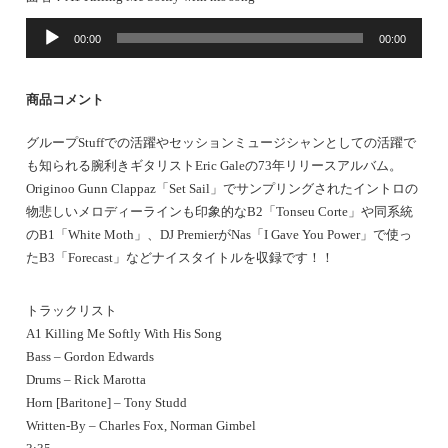
音
00:00
00:00
声
プ
レ
商品コメント
ー
ヤ
グループStuffでの活躍やセッションミュージシャンとしての活躍で
ー
も知られる腕利きギタリストEric Galeの73年リリースアルバム。
Originoo Gunn Clappaz「Set Sail」でサンプリングされたイントロの
物悲しいメロディーラインも印象的なB2「Tonseu Corte」や同系統
のB1「White Moth」、DJ PremierがNas「I Gave You Power」で使っ
たB3「Forecast」などナイスタイトルを収録です！！
トラックリスト
A1 Killing Me Softly With His Song
Bass – Gordon Edwards
Drums – Rick Marotta
Horn [Baritone] – Tony Studd
Written-By – Charles Fox, Norman Gimbel