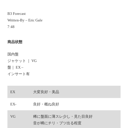
B3 Forecast
Written-By – Eric Gale
7:48
商品状態
国内盤
ジャケット ｜ VG
盤｜ EX –
インサート有
EX
大変良好・美品
EX-
良好・概ね良好
VG
稀に盤面に薄スレ少し・見た目良好
音が稀にチリ・プツ出る程度