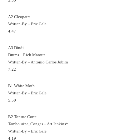
3:35
A2 Cleopatra
Written-By – Eric Gale
4:47
A3 Dindi
Drums – Rick Marotta
Written-By – Antonio Carlos Jobim
7:22
B1 White Moth
Written-By – Eric Gale
5:50
B2 Tonsue Corte
Tambourine, Congas – Art Jenkins*
Written-By – Eric Gale
4:19