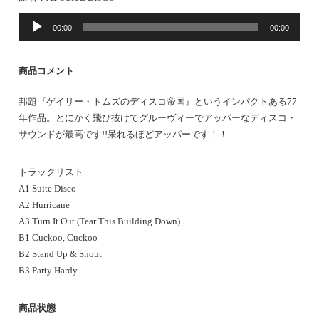
音
00:00
00:00
声
プ
レ
商品コメント
ー
ヤ
邦題『ゲイリー・トムズのディスコ帝国』というインパクトある77
ー
年作品。とにかく飛び抜けてグルーヴィーでアッパーなディスコ・
サウンドが最高です!!呆れるほどアッパーです！！
トラックリスト
A1 Suite Disco
A2 Hurricane
A3 Turn It Out (Tear This Building Down)
B1 Cuckoo, Cuckoo
B2 Stand Up & Shout
B3 Party Hardy
商品状態