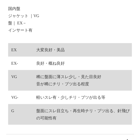
国内盤
ジャケット ｜VG
盤｜ EX－
インサート有
EX
大変良好・美品
EX-
良好・概ね良好
VG
稀に盤面に薄スレ少し・見た目良好
音が稀にチリ・プツ出る程度
VG-
軽いスレ有・少しチリ・プツが出る等
G
盤面にスレ目立ち・再生時チリ・プツ出る、針飛び
の可能性有