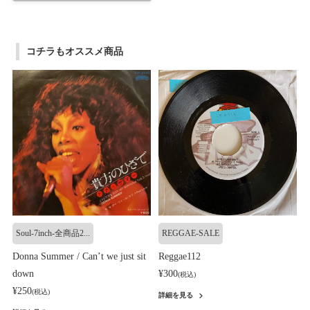
コチラもオススメ商品
Soul-7inch-全商品2...
REGGAE-SALE
Donna Summer / Can’t we just sit
Reggae112
down
¥300
(税込)
¥250
(税込)
詳細を見る