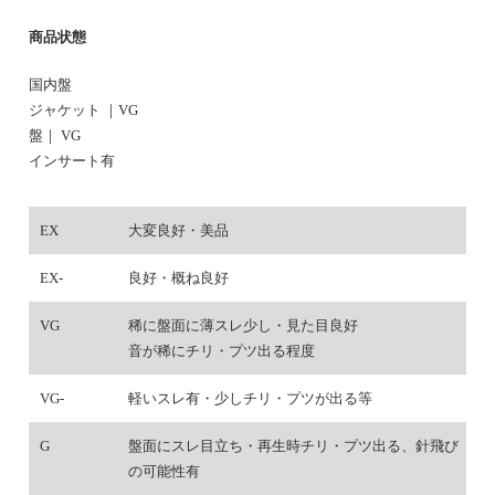
商品状態
国内盤
ジャケット ｜VG
盤｜ VG
インサート有
EX
大変良好・美品
EX-
良好・概ね良好
VG
稀に盤面に薄スレ少し・見た目良好
音が稀にチリ・プツ出る程度
VG-
軽いスレ有・少しチリ・プツが出る等
G
盤面にスレ目立ち・再生時チリ・プツ出る、針飛び
の可能性有