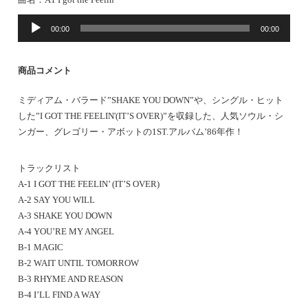
音
00:00
00:00
声
プ
レ
商品コメント
ー
ヤ
ミディアム・バラード”SHAKE YOU DOWN”や、シングル・ヒット
ー
した”I GOT THE FEELIN'(IT’S OVER)”を収録した、人気ソウル・シ
ンガー、グレゴリー・アボットの1ST.アルバム’86年作！
トラックリスト
A-1 I GOT THE FEELIN’ (IT’S OVER)
A-2 SAY YOU WILL
A-3 SHAKE YOU DOWN
A-4 YOU’RE MY ANGEL
B-1 MAGIC
B-2 WAIT UNTIL TOMORROW
B-3 RHYME AND REASON
B-4 I’LL FIND A WAY