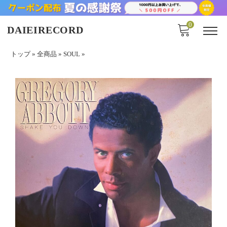
0
DAIEIRECORD
トップ
»
全商品
»
SOUL
»