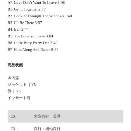
A7. Love Don’t Want To Leave 3:08
B1. Get It Together 2:47
B2. Lookin’ Through The Windows 3:40
B3. I’ll Be There 3:57
B4. Ben 2:44
B5. The Love You Save 3:04
B6. Little Bitty Pretty One 2:49
B7. Hum Along And Dance 8:42
商品状態
国内盤
ジャケット ｜VG
盤｜ VG
インサート有
EX
大変良好・美品
EX-
良好・概ね良好