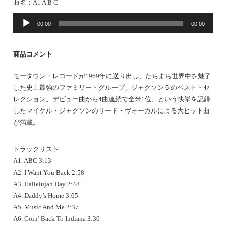
曲名：A1 A B C
音
00:00
00:00
声
プ
レ
商品コメント
ー
ヤ
モータウン・レコードが1969年に送り出し、たちまち世界中を魅了
ー
した史上最強のファミリー・グループ、ジャクソン５のベスト・セ
レクション。デビュー曲から4曲連続で全米1位、という快挙を記録
したマイケル・ジャクソンのリード・ヴォーカルによる大ヒット曲
が満載。
トラックリスト
A1. ABC 3:13
A2. I Want You Back 2:58
A3. Hallelujah Day 2:48
A4. Daddy’s Home 3:05
A5. Music And Me 2:37
A6. Goin’ Back To Indiana 3:30