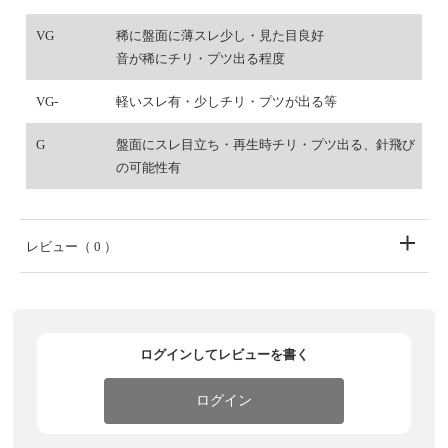
VG
稀に盤面に薄スレ少し・見た目良好
音が稀にチリ・プツ出る程度
VG-
軽いスレ有・少しチリ・プツが出る等
G
盤面にスレ目立ち・再生時チリ・プツ出る、針飛び
の可能性有
レビュー
（ 0 ）
ログインしてレビューを書く
ログイン