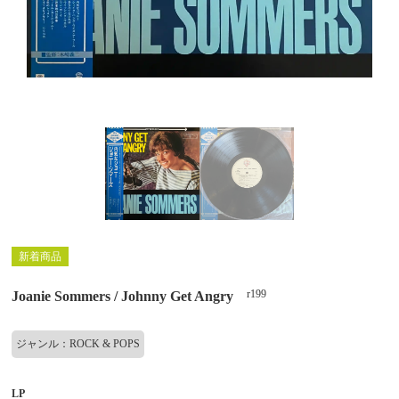
新着商品
r199
Joanie Sommers / Johnny Get Angry
ジャンル：ROCK & POPS
LP