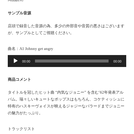
サンプル音源
店頭で録音した音源の為、多少の外部音や音質の悪さはございます
が、サンプルとしてご視聴ください。
曲名：A1 Johnny get angry
音
00:00
00:00
声
プ
レ
商品コメント
ー
ヤ
タイトルを冠したヒット曲 “内気なジョニー” を含む’62年発表アル
ー
バム。瑞々しいキュートなポップスはもちろん、コケティッシュに
特有のハスキーヴォイスが映えるジャジーなバラードまでジョニー
の魅力がたっぷり。
トラックリスト