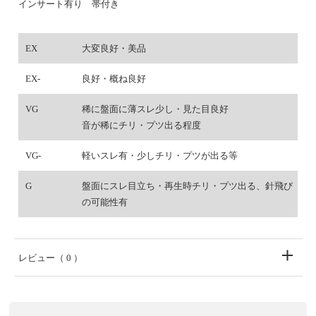
インサート有り 帯付き
EX
大変良好・美品
EX-
良好・概ね良好
VG
稀に盤面に薄スレ少し・見た目良好
音が稀にチリ・プツ出る程度
VG-
軽いスレ有・少しチリ・プツが出る等
G
盤面にスレ目立ち・再生時チリ・プツ出る、針飛び
の可能性有
レビュー
（ 0 ）