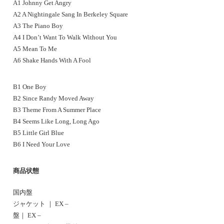
A1 Johnny Get Angry
A2 A Nightingale Sang In Berkeley Square
A3 The Piano Boy
A4 I Don’t Want To Walk Without You
A5 Mean To Me
A6 Shake Hands With A Fool
B1 One Boy
B2 Since Randy Moved Away
B3 Theme From A Summer Place
B4 Seems Like Long, Long Ago
B5 Little Girl Blue
B6 I Need Your Love
商品状態
国内盤
ジャケット ｜ EX –
盤｜ EX –