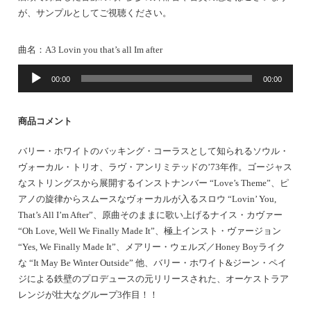
が、サンプルとしてご視聴ください。
曲名：
A3 Lovin you that’s all Im after
音
00:00
00:00
声
プ
レ
商品コメント
ー
ヤ
バリー・ホワイトのバッキング・コーラスとして知られるソウル・
ー
ヴォーカル・トリオ、ラヴ・アンリミテッドの’73年作。ゴージャス
なストリングスから展開するインストナンバー “Love’s Theme”、ピ
アノの旋律からスムースなヴォーカルが入るスロウ “Lovin’ You,
That’s All I’m After”、原曲そのままに歌い上げるナイス・カヴァー
“Oh Love, Well We Finally Made It”、極上インスト・ヴァージョン
“Yes, We Finally Made It”、メアリー・ウェルズ／Honey Boyライク
な “It May Be Winter Outside” 他、バリー・ホワイト&ジーン・ペイ
ジによる鉄壁のプロデュースの元リリースされた、オーケストラア
レンジが壮大なグループ3作目！！