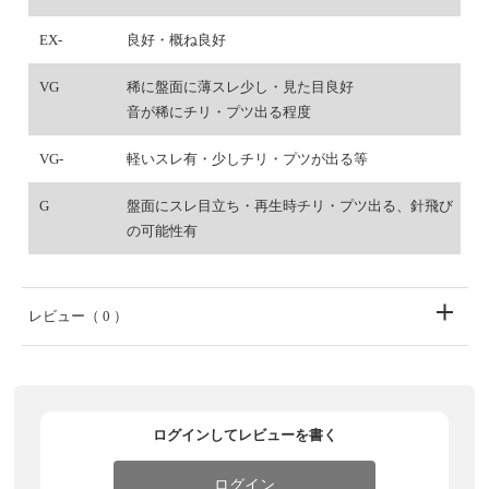
EX-
良好・概ね良好
VG
稀に盤面に薄スレ少し・見た目良好
音が稀にチリ・プツ出る程度
VG-
軽いスレ有・少しチリ・プツが出る等
G
盤面にスレ目立ち・再生時チリ・プツ出る、針飛び
の可能性有
レビュー
（ 0 ）
ログインしてレビューを書く
ログイン