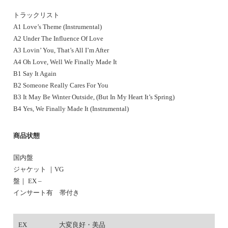
トラックリスト
A1 Love’s Theme (Instrumental)
A2 Under The Influence Of Love
A3 Lovin’ You, That’s All I’m After
A4 Oh Love, Well We Finally Made It
B1 Say It Again
B2 Someone Really Cares For You
B3 It May Be Winter Outside, (But In My Heart It’s Spring)
B4 Yes, We Finally Made It (Instrumental)
商品状態
国内盤
ジャケット ｜VG
盤｜ EX –
インサート有 帯付き
EX
大変良好・美品