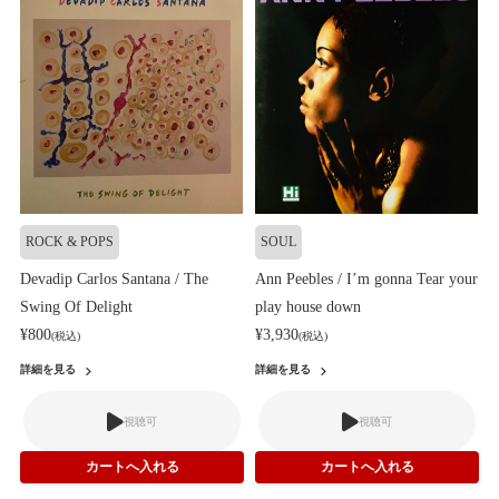
ROCK & POPS
SOUL
Devadip Carlos Santana / The
Ann Peebles / I’m gonna Tear your
Swing Of Delight
play house down
¥800
¥3,930
(税込)
(税込)
詳細を見る
詳細を見る
視聴可
視聴可