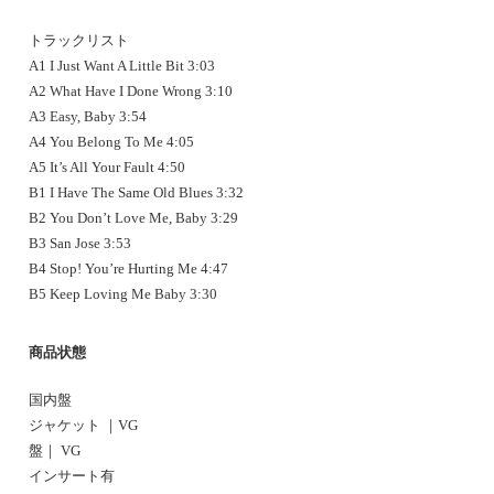
トラックリスト
A1 I Just Want A Little Bit 3:03
A2 What Have I Done Wrong 3:10
A3 Easy, Baby 3:54
A4 You Belong To Me 4:05
A5 It’s All Your Fault 4:50
B1 I Have The Same Old Blues 3:32
B2 You Don’t Love Me, Baby 3:29
B3 San Jose 3:53
B4 Stop! You’re Hurting Me 4:47
B5 Keep Loving Me Baby 3:30
商品状態
国内盤
ジャケット ｜VG
盤｜ VG
インサート有