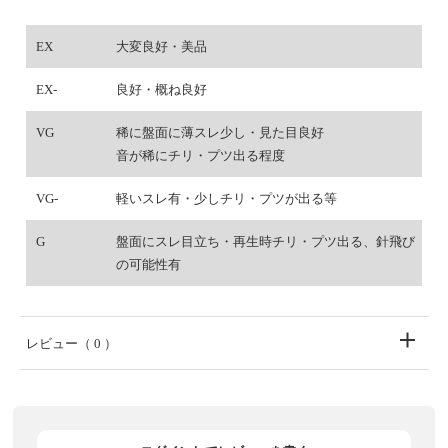
EX
大変良好・美品
EX-
良好・概ね良好
VG
稀に盤面に薄スレ少し・見た目良好
音が稀にチリ・プツ出る程度
VG-
軽いスレ有・少しチリ・プツが出る等
G
盤面にスレ目立ち・再生時チリ・プツ出る、針飛び
の可能性有
レビュー
（ 0 ）