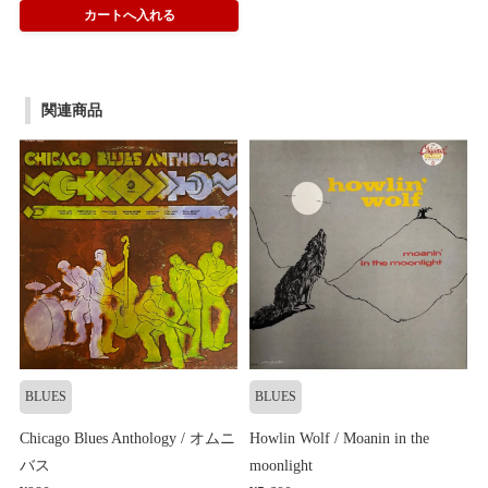
関連商品
BLUES
BLUES
Chicago Blues Anthology / オムニ
Howlin Wolf / Moanin in the
バス
moonlight