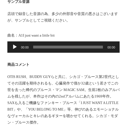
サンプル音源
店頭で録音した音源の為、多少の外部音や音質の悪さはございます
が、サンプルとしてご視聴ください。
曲名：
A1I just want a little bit
音
00:00
00:00
声
プ
レ
商品コメント
ー
ヤ
OTIS RUSH、BUDDY GUYらと共に、シカゴ・ブルース第2世代とし
ー
てその活躍を期待されるも、心臓発作で僅か32歳という若さでこの
世を去った稀代のブルース・マン MAGIC SAM。生前2枚のみアルバ
ムを残したが、本作はその内の2ndアルバムにあたる1969年作。
SAXも入るご機嫌なファンキー・ブルース「I JUST WANT A LITTLE
BIT」や、「YOU BELONG TO ME」等、伸びのあるエモーショナル
なヴォーカルとキレのあるギターを聴かせてくれる。シカゴ・モダ
ン・ブルース傑作。