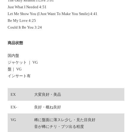
The Only Reason I Live 5:01
Just What I Needed 4:51
Let Me Show You (I Just Want To Make You Smile) 4:41
Be My Love 4:25
Could It Be You 3:24
商品状態
国内盤
ジャケット ｜ VG
盤｜ VG
インサート有
EX
大変良好・美品
EX-
良好・概ね良好
VG
稀に盤面に薄スレ少し・見た目良好
音が稀にチリ・プツ出る程度