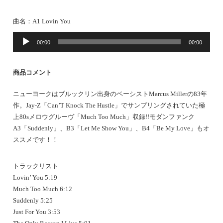
曲名：
A1 Lovin You
音
00:00
00:00
声
プ
レ
商品コメント
ー
ヤ
ニューヨークはブルックリン出身のベーシストMarcus Millerの83年
ー
作。Jay-Z「Can’T Knock The Hustle」でサンプリングされていた極
上80sメロウグルーヴ「Much Too Much」収録!!モダンファンク
A3「Suddenly」、B3「Let Me Show You」、B4「Be My Love」もオ
ススメです！！
トラックリスト
Lovin’ You 5:19
Much Too Much 6:12
Suddenly 5:25
Just For You 3:53