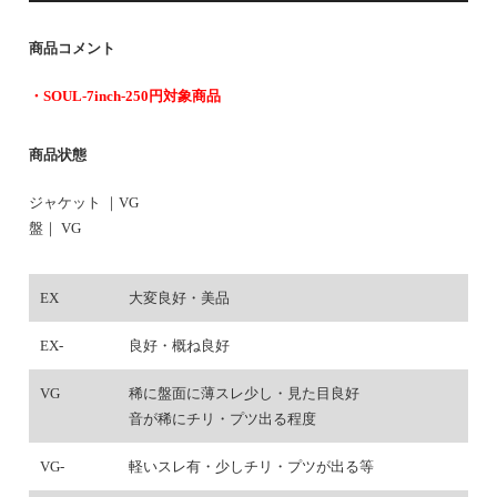
プ
レ
商品コメント
ー
ヤ
・SOUL-7inch-250円対象商品
ー
商品状態
ジャケット ｜VG
盤｜ VG
EX
大変良好・美品
EX-
良好・概ね良好
VG
稀に盤面に薄スレ少し・見た目良好
音が稀にチリ・プツ出る程度
VG-
軽いスレ有・少しチリ・プツが出る等