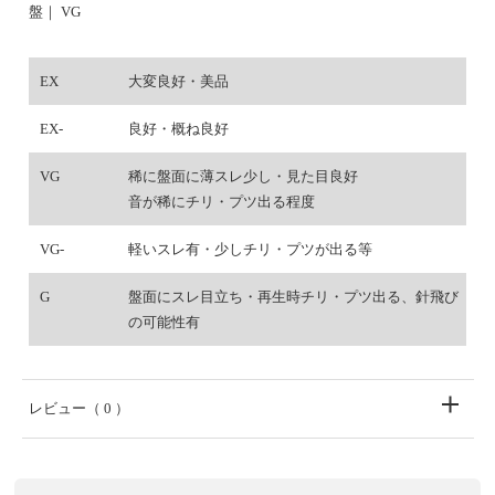
盤｜ VG
EX
大変良好・美品
EX-
良好・概ね良好
VG
稀に盤面に薄スレ少し・見た目良好
音が稀にチリ・プツ出る程度
VG-
軽いスレ有・少しチリ・プツが出る等
G
盤面にスレ目立ち・再生時チリ・プツ出る、針飛び
の可能性有
レビュー
（ 0 ）