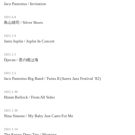
Jaco Pastorius / Invitation
2025.6.8
鳥山雄司 / Silver Shoes
2025.2.6
Janis Joplin / Joplin In Concert
2025.2.5
Djavan / 君の瞳は海
2025.2.5
Jaco Pastorius Big Band / Twins II (Aurex Jazz Festival ’82)
2025.1.30
Hiram Bullock / From All Sides
2025.1.30
Nina Simone / My Baby Just Cares For Me
2025.1.14
The Kenny Drew Trio / Morning