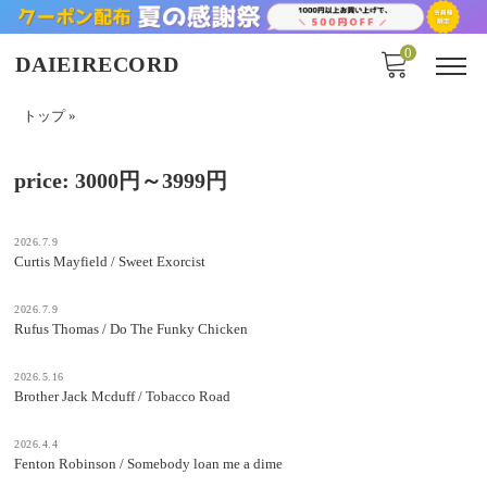
0
DAIEIRECORD
トップ
»
price:
3000円～3999円
2026.7.9
Curtis Mayfield / Sweet Exorcist
2026.7.9
Rufus Thomas / Do The Funky Chicken
2026.5.16
Brother Jack Mcduff / Tobacco Road
2026.4.4
Fenton Robinson / Somebody loan me a dime