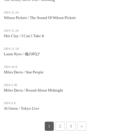
2024.12.24
Wilson Pickett / The Sound Of Wilson Pickett
2024.11.26
Otis Clay / I Can’t Take It
2024.11.19
Laura Nyro / 魂の叫び
2024.10.8
Miles Davis / Star People
2024.5.30
Miles Davis / Round About Midnight
2024.4.9
Al Green / Tokyo Live
1
2
3
»