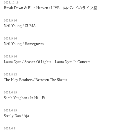
2025.10.18
Break Down & Blue Heaven / LIVE 両バンドのライブ盤
2025.9.16
Neil Young / ZUMA
2025.9.16
Neil Young / Homegrown
2025.9.16
Laura Nyro / Season Of Lights…Laura Nyro In Concert
2025.8.13
The Isley Brothers / Between The Sheets
2025.6.19
Sarah Vaughan / In Hi – Fi
2025.6.19
Steely Dan / Aja
2025.6.8