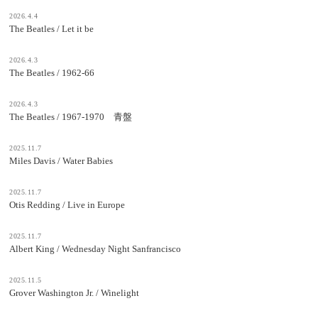
2026.4.4
The Beatles / Let it be
2026.4.3
The Beatles / 1962-66
2026.4.3
The Beatles / 1967-1970 青盤
2025.11.7
Miles Davis / Water Babies
2025.11.7
Otis Redding / Live in Europe
2025.11.7
Albert King / Wednesday Night Sanfrancisco
2025.11.5
Grover Washington Jr. / Winelight