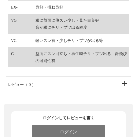
EX-
良好・概ね良好
VG
稀に盤面に薄スレ少し・見た目良好
音が稀にチリ・プツ出る程度
VG-
軽いスレ有・少しチリ・プツが出る等
G
盤面にスレ目立ち・再生時チリ・プツ出る、針飛び
の可能性有
レビュー
（ 0 ）
ログインしてレビューを書く
ログイン