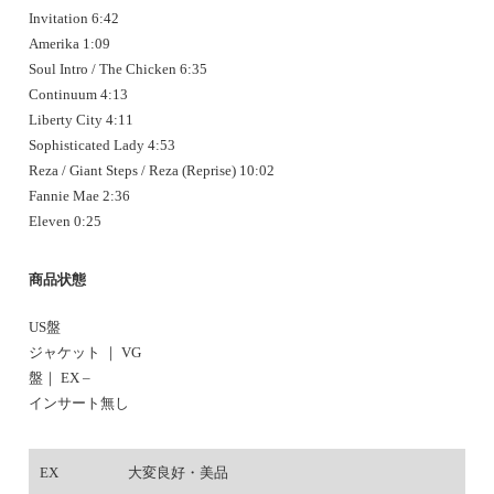
Invitation 6:42
Amerika 1:09
Soul Intro / The Chicken 6:35
Continuum 4:13
Liberty City 4:11
Sophisticated Lady 4:53
Reza / Giant Steps / Reza (Reprise) 10:02
Fannie Mae 2:36
Eleven 0:25
商品状態
US盤
ジャケット ｜ VG
盤｜ EX –
インサート無し
EX
大変良好・美品