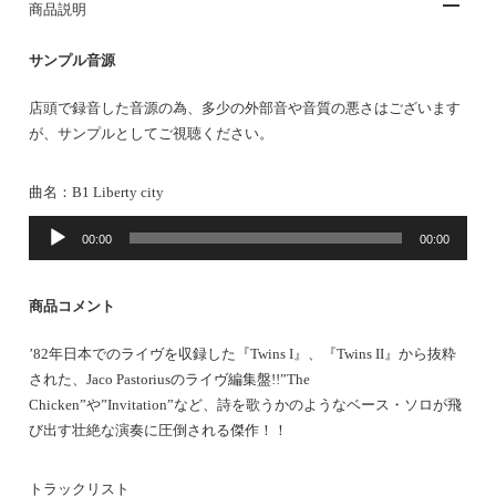
商品説明
サンプル音源
店頭で録音した音源の為、多少の外部音や音質の悪さはございます
が、サンプルとしてご視聴ください。
曲名：B1 Liberty city
音
00:00
00:00
声
プ
レ
商品コメント
ー
ヤ
’82年日本でのライヴを収録した『Twins I』、『Twins II』から抜粋
ー
された、Jaco Pastoriusのライヴ編集盤!!”The
Chicken”や”Invitation”など、詩を歌うかのようなベース・ソロが飛
び出す壮絶な演奏に圧倒される傑作！！
トラックリスト