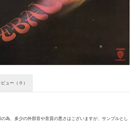
レビュー
（ 0 ）
源の為、多少の外部音や音質の悪さはございますが、サンプルとし
。