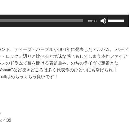
ボ
00:00
リ
ュ
ー
ム
ンド、ディープ・パープルが1971年に発表したアルバム。 ハード
調
ン・ロック』辺りと比べると地味な感じもしてしまう本作ファイア
節
バスのドラムで幕を開ける表題曲や、のちのライヴで定番とな
に
ind of Woman”など聴きどころは多く代表作のひとつにも挙げられま
は
eballはめちゃくちゃ良いです！
上
下
矢
印
キ
ー
7
を
r 4:39
使
っ