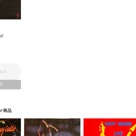
ll
ジにて
UT
メ商品