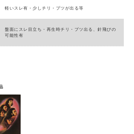
軽いスレ有・少しチリ・プツが出る等
盤面にスレ目立ち・再生時チリ・プツ出る、針飛びの
可能性有
品