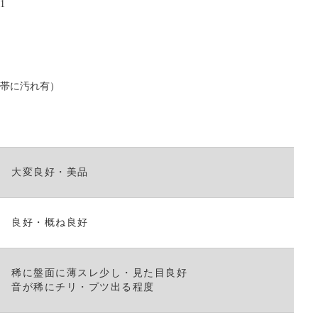
て
21
く
だ
さ
い。
（帯に汚れ有）
大変良好・美品
良好・概ね良好
稀に盤面に薄スレ少し・見た目良好
音が稀にチリ・プツ出る程度