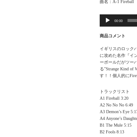
曲名：A-1 Fireball
音
00:00
声
プ
商品コメント
レ
ー
イギリスのロックバ
ヤ
に攻めた名作『イ
ー
ーボールだがツー
る”Strange K
す！！個人的にFir
トラックリスト
A1 Fireball 3:20
A2 No No No 6:49
A3 Demon’s Eye 5:1
A4 Anyone’s Daughte
B1 The Mule 5:15
B2 Fools 8:13