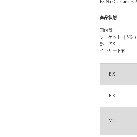
B3 No One Came 6:
商品状態
国内盤
ジャケット ｜VG
盤｜ EX－
インサート有
EX
EX-
VG