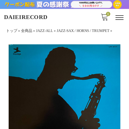
0
DAIEIRECORD
トップ
»
全商品
»
JAZZ-ALL
»
JAZZ-SAX / HORNS / TRUMPET
»