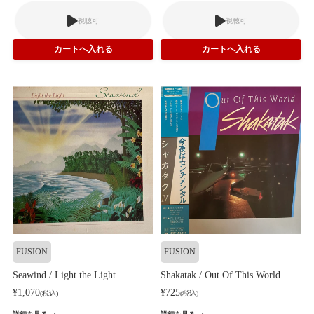
視聴可
視聴可
FUSION
FUSION
Seawind / Light the Light
Shakatak / Out Of This World
¥1,070
¥725
(税込)
(税込)