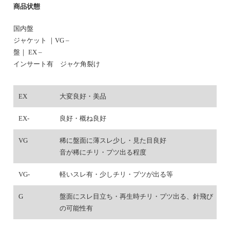
商品状態
国内盤
ジャケット ｜VG –
盤｜ EX –
インサート有 ジャケ角裂け
EX
大変良好・美品
EX-
良好・概ね良好
VG
稀に盤面に薄スレ少し・見た目良好
音が稀にチリ・プツ出る程度
VG-
軽いスレ有・少しチリ・プツが出る等
G
盤面にスレ目立ち・再生時チリ・プツ出る、針飛び
の可能性有