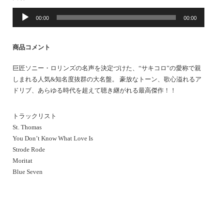
音
00:00
00:00
声
プ
レ
商品コメント
ー
ヤ
巨匠ソニー・ロリンズの名声を決定づけた、“サキコロ”の愛称で親
ー
しまれる人気&知名度抜群の大名盤。 豪放なトーン、歌心溢れるア
ドリブ、あらゆる時代を超えて聴き継がれる最高傑作！！
トラックリスト
St. Thomas
You Don’t Know What Love Is
Strode Rode
Moritat
Blue Seven