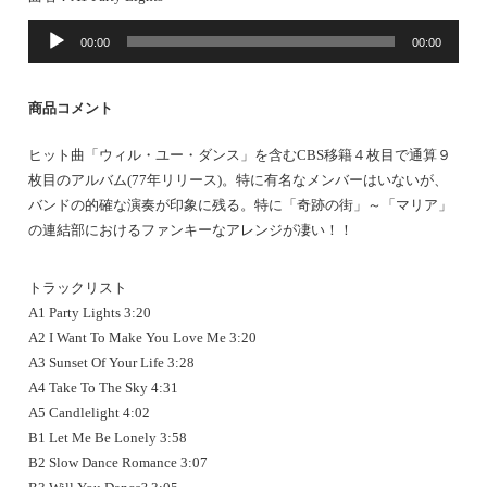
音
00:00
00:00
声
プ
レ
商品コメント
ー
ヤ
ヒット曲「ウィル・ユー・ダンス」を含むCBS移籍４枚目で通算９
ー
枚目のアルバム(77年リリース)。特に有名なメンバーはいないが、
バンドの的確な演奏が印象に残る。特に「奇跡の街」～「マリア」
の連結部におけるファンキーなアレンジが凄い！！
トラックリスト
A1 Party Lights 3:20
A2 I Want To Make You Love Me 3:20
A3 Sunset Of Your Life 3:28
A4 Take To The Sky 4:31
A5 Candlelight 4:02
B1 Let Me Be Lonely 3:58
B2 Slow Dance Romance 3:07