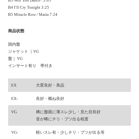
B3 Will You Dance? 3:05
B4 I’ll Cry Tonight 3:25
B5 Miracle Row / Maria 7:24
商品状態
国内盤
ジャケット ｜VG
盤｜ VG
インサート有り 帯付き
EX
大変良好・美品
EX-
良好・概ね良好
VG
稀に盤面に薄スレ少し・見た目良好
音が稀にチリ・プツ出る程度
VG-
軽いスレ有・少しチリ・プツが出る等