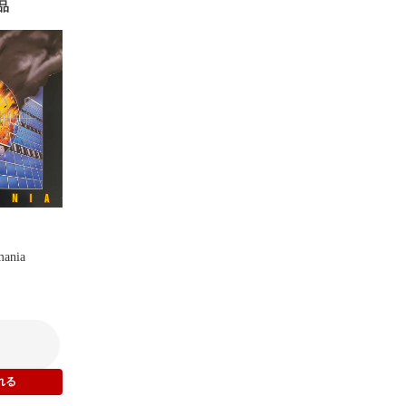
品
mania