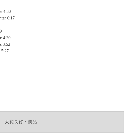
て
e 4:30
く
ter 6:17
だ
さ
9
い。
e 4:20
s 3:52
 5:27
大変良好・美品