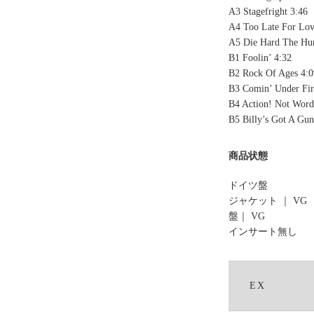
A3 Stagefright 3:46
A4 Too Late For Lov
A5 Die Hard The Hun
B1 Foolin’ 4:32
B2 Rock Of Ages 4:0
B3 Comin’ Under Fir
B4 Action! Not Word
B5 Billy’s Got A Gun
商品状態
ドイツ盤
ジャケット ｜ VG
盤｜ VG
インサート無し
EX