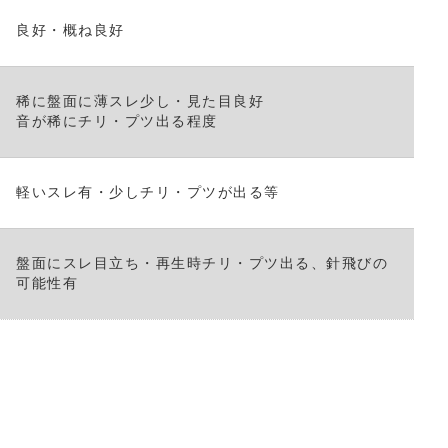
良好・概ね良好
稀に盤面に薄スレ少し・見た目良好
音が稀にチリ・プツ出る程度
軽いスレ有・少しチリ・プツが出る等
盤面にスレ目立ち・再生時チリ・プツ出る、針飛びの
可能性有