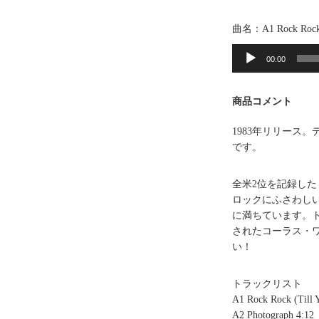
曲名：A1 Rock Roc
音
声
00:00
プ
レ
商品コメント
ー
ヤ
1983年リリース
ー
です。
全米2位を記録した「P
ロックにふさわし
に満ちています。
されたコーラス・
い！
トラックリスト
A1 Rock Rock (Till 
A2 Photograph 4:12