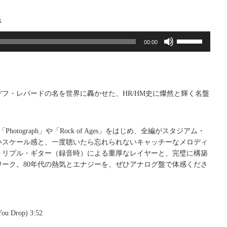
k
ボ
00:00
リ
ュ
ー
ム
調
。デフ・レパードの名を世界に轟かせた、HR/HM史に燦然と輝く名盤
節
に
は
hotograph」や「Rock of Ages」をはじめ、全編がスタジアム・
上
いスケール感と、一度聴いたら忘れられないキャッチーなメロディ
下
トリプル・ギター（録音時）による重厚なレイヤーと、完璧に構築
矢
ワーク。80年代の熱気とエナジーを、ぜひアナログ盤で体感くださ
印
キ
ー
を
You Drop) 3:52
使
っ