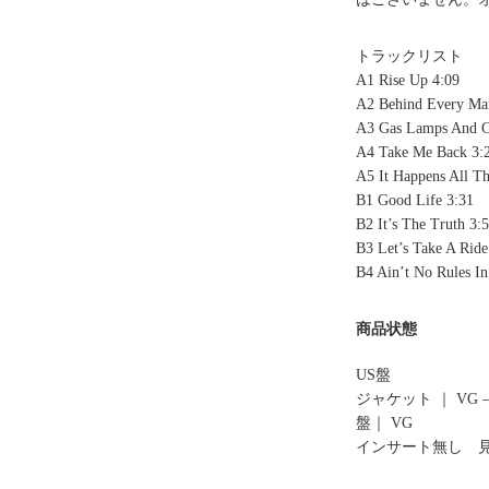
トラックリスト
A1 Rise Up 4:09
A2 Behind Every Ma
A3 Gas Lamps And C
A4 Take Me Back 3:
A5 It Happens All T
B1 Good Life 3:31
B2 It’s The Truth 3:
B3 Let’s Take A Ride
B4 Ain’t No Rules In
商品状態
US盤
ジャケット ｜ VG 
盤｜ VG
インサート無し 