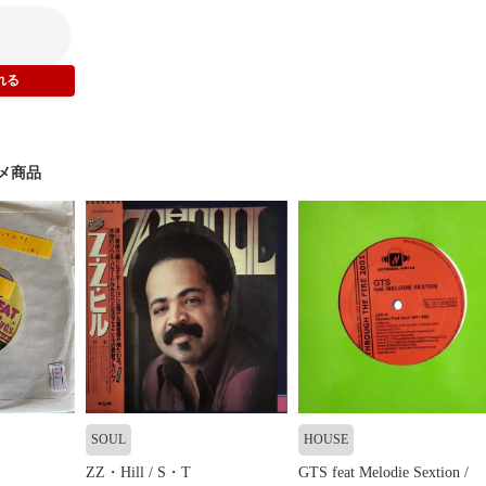
メ商品
SOUL
HOUSE
ZZ・Hill / S・T
GTS feat Melodie Sextion /