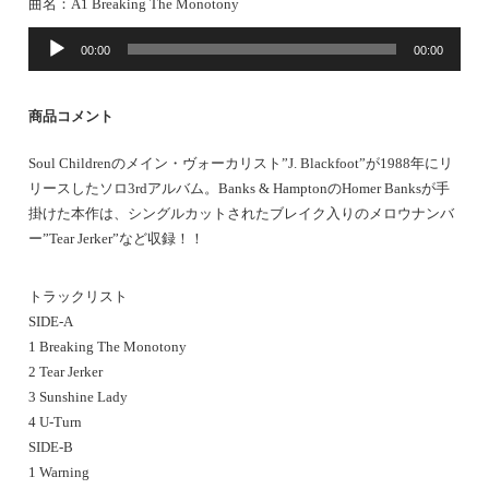
曲名：
A1 Breaking The Monotony
音
00:00
00:00
声
プ
レ
商品コメント
ー
ヤ
Soul Childrenのメイン・ヴォーカリスト”J. Blackfoot”が1988年にリ
ー
リースしたソロ3rdアルバム。Banks & HamptonのHomer Banksが手
掛けた本作は、シングルカットされたブレイク入りのメロウナンバ
ー”Tear Jerker”など収録！！
トラックリスト
SIDE-A
1 Breaking The Monotony
2 Tear Jerker
3 Sunshine Lady
4 U-Turn
SIDE-B
1 Warning