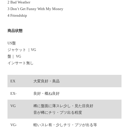
2 Bad Weather
3 Don’t Get Funny With My Money
4 Friendship
商品状態
US盤
ジャケット ｜VG
盤｜ VG
インサート無し
EX
大変良好・美品
EX-
良好・概ね良好
VG
稀に盤面に薄スレ少し・見た目良好
音が稀にチリ・プツ出る程度
VG-
軽いスレ有・少しチリ・プツが出る等