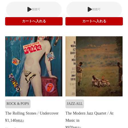
視聴可
視聴可
ROCK & POPS
JAZZ-ALL
The Rolling Stones / Undercover
The Modern Jazz Quartet / At
¥1,140
Music in
(税込)
¥970
(税込)