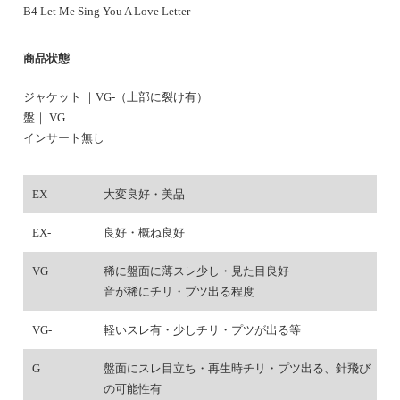
B4 Let Me Sing You A Love Letter
商品状態
ジャケット ｜VG-（上部に裂け有）
盤｜ VG
インサート無し
EX
大変良好・美品
EX-
良好・概ね良好
VG
稀に盤面に薄スレ少し・見た目良好
音が稀にチリ・プツ出る程度
VG-
軽いスレ有・少しチリ・プツが出る等
G
盤面にスレ目立ち・再生時チリ・プツ出る、針飛び
の可能性有