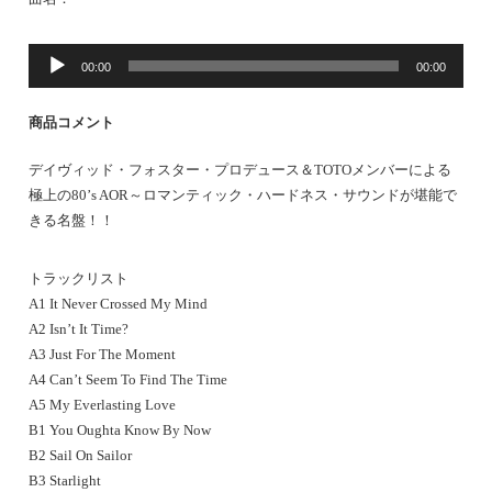
音
00:00
00:00
声
プ
商品コメント
レ
ー
デイヴィッド・フォスター・プロデュース＆TOTOメンバーによる
ヤ
極上の80’s AOR～ロマンティック・ハードネス・サウンドが堪能で
ー
きる名盤！！
トラックリスト
A1 It Never Crossed My Mind
A2 Isn’t It Time?
A3 Just For The Moment
A4 Can’t Seem To Find The Time
A5 My Everlasting Love
B1 You Oughta Know By Now
B2 Sail On Sailor
B3 Starlight