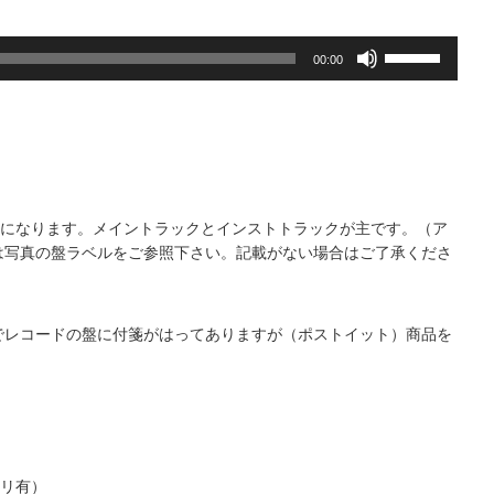
ボ
00:00
リ
ュ
ー
ム
調
節
に
ncになります。メイントラックとインストトラックが主です。（ア
は
は写真の盤ラベルをご参照下さい。記載がない場合はご了承くださ
上
下
矢
でレコードの盤に付箋がはってありますが（ポストイット）商品を
印
。
キ
ー
を
使
っ
て
ソリ有）