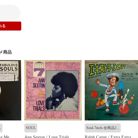
メ商品
L
SOUL
Soul-7inch-全商品2...
ke Me
Ann Sexton / Love Trials
Ralph Carter / Extra Extra