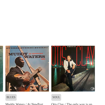
BLUES
SOUL
Muddy Waters / At NewPort
Otis Clay / The only way is up