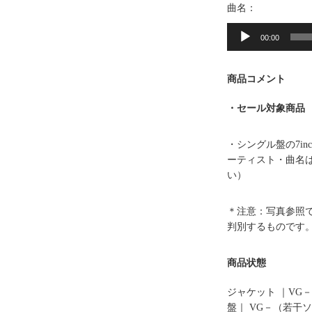
曲名：
音
声
00:00
プ
レ
商品コメント
ー
ヤ
・セール対象商品
ー
・シングル盤の7i
ーティスト・曲名
い）
＊注意：写真参照
判別するものです
商品状態
ジャケット ｜VG－
盤｜ VG－（若干