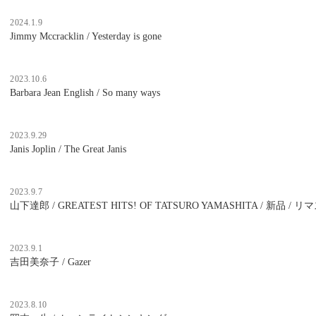
2024.1.9
Jimmy Mccracklin / Yesterday is gone
2023.10.6
Barbara Jean English / So many ways
2023.9.29
Janis Joplin / The Great Janis
2023.9.7
山下達郎 / GREATEST HITS! OF TATSURO YAMASHITA / 新品 /
2023.9.1
吉田美奈子 / Gazer
2023.8.10