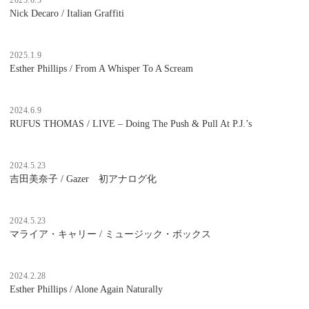
2025.6.3
Nick Decaro / Italian Graffiti
2025.1.9
Esther Phillips / From A Whisper To A Scream
2024.6.9
RUFUS THOMAS / LIVE – Doing The Push & Pull At P.J.’s
2024.5.23
吉田美奈子 / Gazer 初アナログ化
2024.5.23
マライア・キャリー / ミュージック・ボックス
2024.2.28
Esther Phillips / Alone Again Naturally