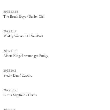
2025.12.18
The Beach Boys / Surfer Girl
2025.11.7
Muddy Waters / At NewPort
2025.11.5
Albert King/ I wanna get Funky
2025.10.1
Steely Dan / Gaucho
2025.8.12
Curtis Mayfield / Curtis