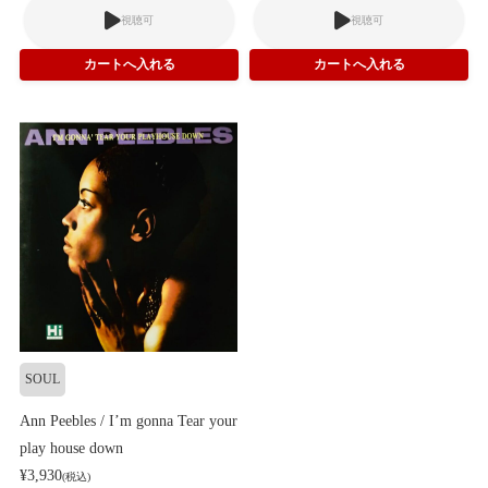
視聴可
視聴可
SOUL
Ann Peebles / I’m gonna Tear your
play house down
¥3,930
(税込)