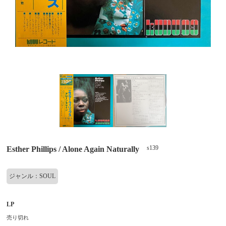
s139
Esther Phillips / Alone Again Naturally
ジャンル：SOUL
LP
売り切れ