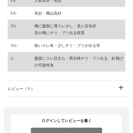
EX
大変良好・美品
EX-
良好・概ね良好
VG
稀に盤面に薄スレ少し・見た目良好
音が稀にチリ・プツ出る程度
VG-
軽いスレ有・少しチリ・プツが出る等
G
盤面にスレ目立ち・再生時チリ・プツ出る、針飛び
の可能性有
レビュー
（ 0 ）
ログインしてレビューを書く