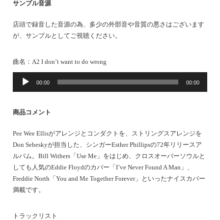
サンプル音源
店頭で録音した音源の為、多少の外部音や音質の悪さはございます
が、サンプルとしてご視聴ください。
曲名：A2 I don’t want to do wrong
音
00:00
00:00
声
プ
レ
商品コメント
ー
ヤ
Pee Wee Ellisがアレンジとコンダクトを、ストリングスアレンジを
ー
Don Sebeskyが担当した、シンガーEsther Phillipsの72年リリースア
ルバム。Bill Withers「Use Me」をはじめ、クロスオーバーソウルと
しても人気のEddie Floydのカバー「I’ve Never Found A Man」、
Freddie North「You and Me Together Forever」といったナイスカバー
満載です。
トラックリスト