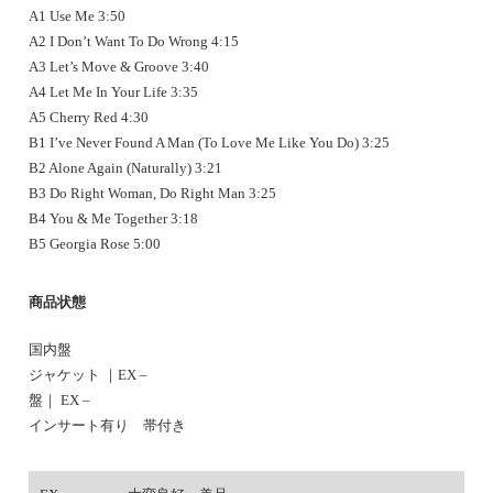
A1 Use Me 3:50
A2 I Don’t Want To Do Wrong 4:15
A3 Let’s Move & Groove 3:40
A4 Let Me In Your Life 3:35
A5 Cherry Red 4:30
B1 I’ve Never Found A Man (To Love Me Like You Do) 3:25
B2 Alone Again (Naturally) 3:21
B3 Do Right Woman, Do Right Man 3:25
B4 You & Me Together 3:18
B5 Georgia Rose 5:00
商品状態
国内盤
ジャケット ｜EX –
盤｜ EX –
インサート有り 帯付き