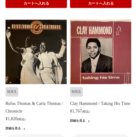
SOUL
SOUL
Rufus Thomas & Carla Thomas /
Clay Hammond / Taking His Time
Chronicle
¥1,767
(税込)
¥1,820
(税込)
詳細を見る
詳細を見る