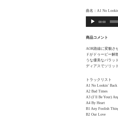
曲名：A1 No Lookin
音
声
00:00
プ
レ
商品コメント
ー
ヤ
AOR路線に変貌
ー
ドがドゥービー解散
うな優美なバラッド “Our
ディアスでソリッ
トラックリスト
A1 No Lookin’ Back
A2 Bad Times
A3 (I’ll Be Your) An
A4 By Heart
B1 Any Foolish Thin
B2 Our Love