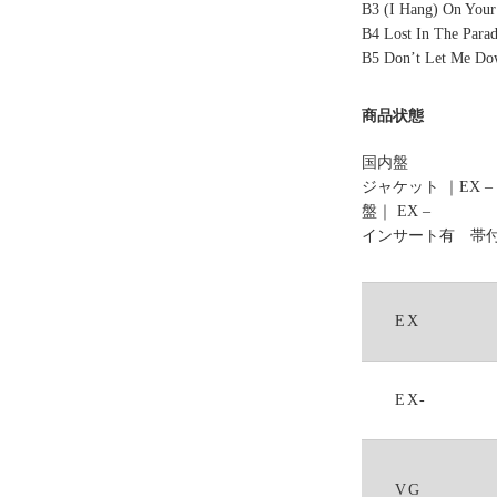
B3 (I Hang) On You
B4 Lost In The Para
B5 Don’t Let Me D
商品状態
国内盤
ジャケット ｜EX –
盤｜ EX –
インサート有 帯
EX
EX-
VG