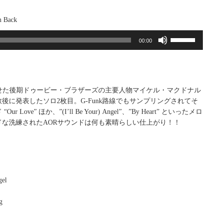
 Back
ボ
00:00
リ
ュ
ー
ム
調
させた後期ドゥービー・ブラザーズの主要人物マイケル・マクドナル
節
後に発表したソロ2枚目。G-Funk路線でもサンプリングされてそ
に
 Love” ほか、”(I’ll Be Your) Angel”、”By Heart” といったメロ
は
ドな洗練されたAORサウンドは何も素晴らしい仕上がり！！
上
下
矢
印
キ
gel
ー
を
g
使
っ