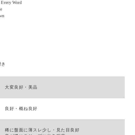
r Every Word
て
de
く
own
だ
さ
い。
付き
大変良好・美品
良好・概ね良好
稀に盤面に薄スレ少し・見た目良好