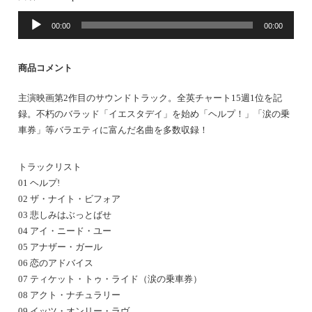
音
00:00
00:00
声
プ
レ
商品コメント
ー
ヤ
主演映画第2作目のサウンドトラック。全英チャート15週1位を記
ー
録。不朽のバラッド「イエスタデイ」を始め「ヘルプ！」「涙の乗
車券」等バラエティに富んだ名曲を多数収録！
トラックリスト
01 ヘルプ!
02 ザ・ナイト・ビフォア
03 悲しみはぶっとばせ
04 アイ・ニード・ユー
05 アナザー・ガール
06 恋のアドバイス
07 ティケット・トゥ・ライド（涙の乗車券）
08 アクト・ナチュラリー
09 イッツ・オンリー・ラヴ