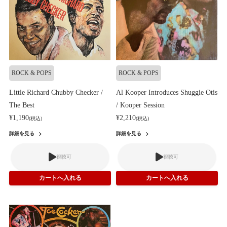
ROCK & POPS
ROCK & POPS
Little Richard Chubby Checker /
Al Kooper Introduces Shuggie Otis
The Best
/ Kooper Session
¥1,190
¥2,210
(税込)
(税込)
詳細を見る
詳細を見る
視聴可
視聴可