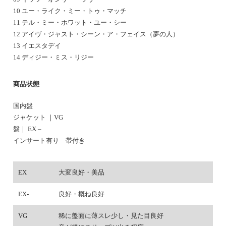
10 ユー・ライク・ミー・トゥ・マッチ
11 テル・ミー・ホワット・ユー・シー
12 アイヴ・ジャスト・シーン・ア・フェイス（夢の人）
13 イエスタデイ
14 ディジー・ミス・リジー
商品状態
国内盤
ジャケット ｜VG
盤｜ EX –
インサート有り 帯付き
EX
大変良好・美品
EX-
良好・概ね良好
VG
稀に盤面に薄スレ少し・見た目良好